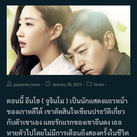
Post
Post
Post
popseries_team
January 30, 2023
Series
author:
published:
category:
ตอนนี้ อึนโฮ ( จูจินโม ) เป็นนักแสดงแถวหน้า
ของเกาหลีใต้ เขาตัดสินใจเขียนประวัติเกี่ยว
กับตัวเขาเอง และรักแรกของเขาอึนดง เธอ
หายตัวไปโดยไม่มีการเตือนถึงสองครั้งในชีวิต