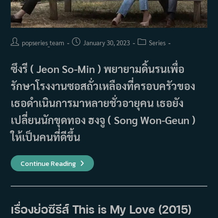
Post
Post
Post
popseries_team
January 30, 2023
Series
author:
published:
category:
ซึงรี ( Jeon So-Min ) พยายามดิ้นรนเพื่อ
รักษาโรงงานซอสถั่วเหลืองที่ครอบครัวของ
เธอดำเนินการมาหลายชั่วอายุคน เธอยัง
เปลี่ยนนักขุดทอง ฮงจู ( Song Won-Geun )
ให้เป็นคนที่ดีขึ้น
เรื่อง
Continue Reading
ย่อ
ซี
รีส์
Tomorrow
Victory
(2015)
เรื่องย่อซีรีส์ This is My Love (2015)