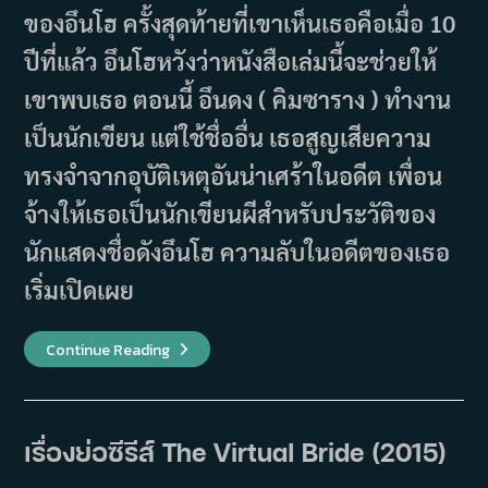
ของอึนโฮ ครั้งสุดท้ายที่เขาเห็นเธอคือเมื่อ 10
ปีที่แล้ว อึนโฮหวังว่าหนังสือเล่มนี้จะช่วยให้
เขาพบเธอ ตอนนี้ อึนดง ( คิมซาราง ) ทำงาน
เป็นนักเขียน แต่ใช้ชื่ออื่น เธอสูญเสียความ
ทรงจำจากอุบัติเหตุอันน่าเศร้าในอดีต เพื่อน
จ้างให้เธอเป็นนักเขียนผีสำหรับประวัติของ
นักแสดงชื่อดังอึนโฮ ความลับในอดีตของเธอ
เริ่มเปิดเผย
เรื่อง
Continue Reading
ย่อ
ซี
รีส์
This
Is
My
เรื่องย่อซีรีส์ The Virtual Bride (2015)
Love
(2015)