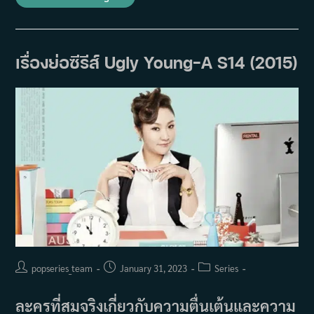
ย่อ
ซี
รีส์
Unkind
Ladies
(2015)
เรื่องย่อซีรีส์ Ugly Young-A S14 (2015)
Post
Post
Post
popseries_team
January 31, 2023
Series
author:
published:
category:
ละครที่สมจริงเกี่ยวกับความตื่นเต้นและความ