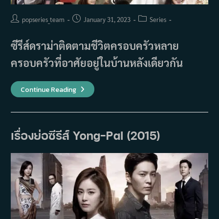
Post
Post
Post
popseries_team
January 31, 2023
Series
author:
published:
category:
ซีรีส์ดราม่าติดตามชีวิตครอบครัวหลาย
ครอบครัวที่อาศัยอยู่ในบ้านหลังเดียวกัน
เรื่อง
Continue Reading
ย่อ
ซี
รีส์
You
Are
The
เรื่องย่อซีรีส์ Yong-Pal (2015)
Only
One
(2015)