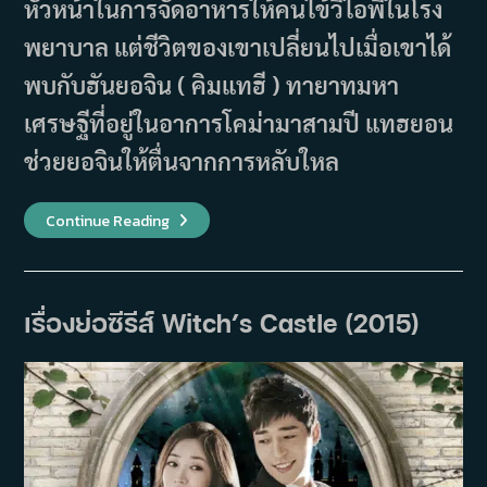
หัวหน้าในการจัดอาหารให้คนไข้วีไอพีในโรง
พยาบาล แต่ชีวิตของเขาเปลี่ยนไปเมื่อเขาได้
พบกับฮันยอจิน ( คิมแทฮี ) ทายาทมหา
เศรษฐีที่อยู่ในอาการโคม่ามาสามปี แทฮยอน
ช่วยยอจินให้ตื่นจากการหลับใหล
เรื่อง
Continue Reading
ย่อ
ซี
รีส์
Yong-
Pal
(2015)
เรื่องย่อซีรีส์ Witch’s Castle (2015)