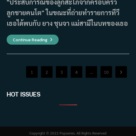
"ประสบการณ์ของลูกสะใภ้จากครอบครัว
ลูกชายคนโต" ในขณะที่ถ่ายทำรายการทีวี
เธอได้พบกับ ยาง ชุนจา แม่สามีในบทของเธอ
เรื่อง
Continue Reading
ย่อ
ซี
รีส์
The
Virtual
Bride
(2015)
1
2
3
4
…
10
Go to th
HOT ISSUES
Copyright © 2022 Popseries. All Rights Reserved