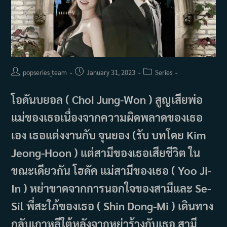
Post
Post
Post
popseries_team
January 31, 2023
Series
author:
published:
category:
โอดันบยอล ( Choi Jung-Won ) สูญเสียพ่อ
แม่ของเธอเนื่องจากความผิดพลาดของเธอ
เอง เธอแต่งงานกับ จุนยอง (รับ บทโดย Kim
Jeong-Hoon ) แต่สามีของเธอเสียชีวิต ใน
ขณะเดียวกัน โฮดัค แม่สามีของเธอ ( Yoo Ji-
In ) หย่าขาดจากการนอกใจของสามีและ Se-
Sil พี่สะใภ้ของเธอ ( Shin Dong-Mi ) เดินทาง
กลับเกาหลีใต้หลังจากหย่าร้างกับเธอ สามี