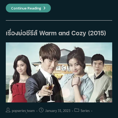
เรื่อง
Continue Reading
ย่อ
ซี
รีส์
Who
Are
You:
เรื่องย่อซีรีส์ Warm and Cozy (2015)
School
(2015)
Post
Post
Post
popseries_team
January 31, 2023
Series
author:
published:
category: