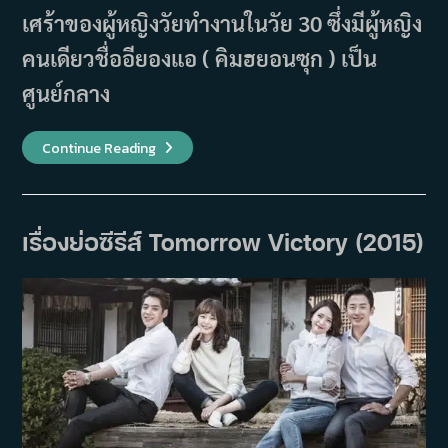
เศร้าของผู้หญิงวัยทำงานในวัย 30 ซึ่งมีผู้หญิง
คนเดียวชื่ออียองแอ ( คิมฮยอนซุก ) เป็น
ศูนย์กลาง
เรื่อง
Continue Reading
ย่อ
ซี
รีส์
Ugly
Young-
A
เรื่องย่อซีรีส์ Tomorrow Victory (2015)
S14
(2015)