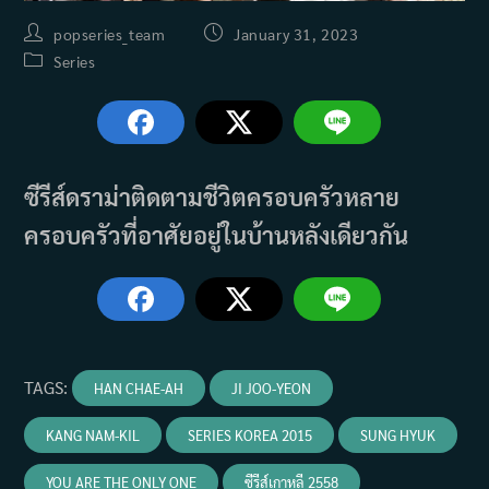
Post
Post
popseries_team
January 31, 2023
author:
published:
Post
Series
category:
ซีรีส์ดราม่าติดตามชีวิตครอบครัวหลาย
ครอบครัวที่อาศัยอยู่ในบ้านหลังเดียวกัน
TAGS
:
HAN CHAE-AH
JI JOO-YEON
KANG NAM-KIL
SERIES KOREA 2015
SUNG HYUK
YOU ARE THE ONLY ONE
ซีรีส์เกาหลี 2558