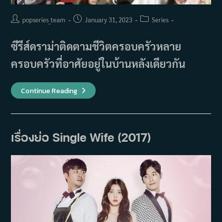
Post
Post
Post
popseries_team
January 31, 2023
Series
author:
published:
category:
ซีรีส์ดราม่าติดตามชีวิตครอบครัวหลาย
ครอบครัวที่อาศัยอยู่ในบ้านหลังเดียวกัน
เรื่อง
Continue Reading
ย่อ
ซี
รีส์
You
Are
The
เรื่องย่อ Single Wife (2017)
Only
One
(2015)