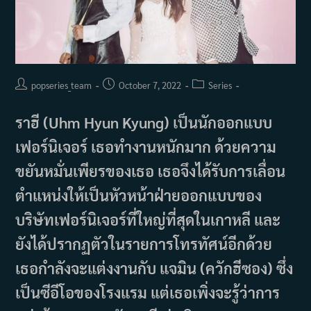
Post
Post
Post
popseries_team
October 7, 2022
Series
author:
published:
category:
ราฮี (Uhm Hyun Kyung) เป็นนักออกแบบ
เฟอร์นิเจอร์ เธอทำงานหนักมาก ด้วยความ
ขยันหมั่นเพียรของเธอ เธอจึงได้รับการเลื่อน
ตำแหน่งให้เป็นหัวหน้าฝ่ายออกแบบของ
บริษัทเฟอร์นิเจอร์ที่ใหญ่ที่สุดในเกาหลี และ
ยังได้ปรากฏตัวในรายการโทรทัศน์อีกด้วย
เธอกำลังจะแต่งงานกับ แจมิน (ควักฮีซอง) ซึ่ง
เป็นซีอีโอของโรงแรม แต่เธอเพิ่งจะรู้ว่าการ