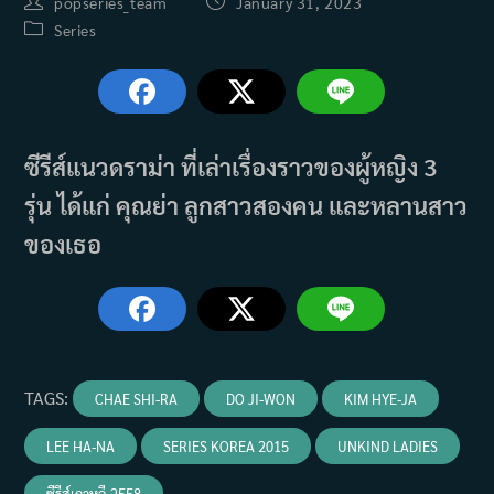
Post
Post
popseries_team
January 31, 2023
author:
published:
Post
Series
category:
ซีรีส์แนวดราม่า ที่เล่าเรื่องราวของผู้หญิง 3
รุ่น ได้แก่ คุณย่า ลูกสาวสองคน และหลานสาว
ของเธอ
TAGS
:
CHAE SHI-RA
DO JI-WON
KIM HYE-JA
LEE HA-NA
SERIES KOREA 2015
UNKIND LADIES
ซีรีส์เกาหลี 2558