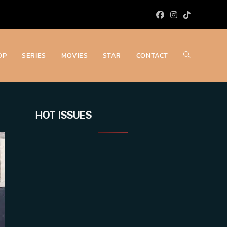
OP
SERIES
MOVIES
STAR
CONTACT
Toggle
website
HOT ISSUES
search