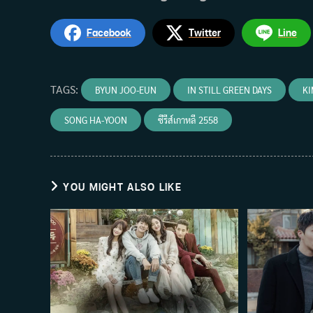
Facebook
Twitter
Line
TAGS
:
BYUN JOO-EUN
IN STILL GREEN DAYS
KI
SONG HA-YOON
ซีรีส์เกาหลี 2558
YOU MIGHT ALSO LIKE