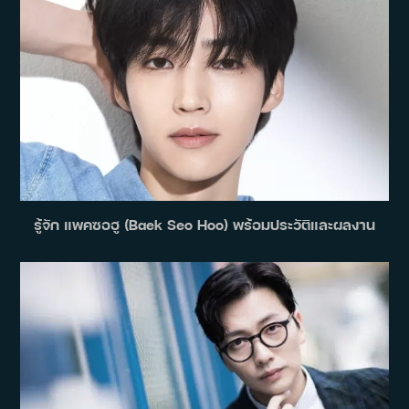
รู้จัก แพคซอฮู (Baek Seo Hoo) พร้อมประวัติและผลงาน