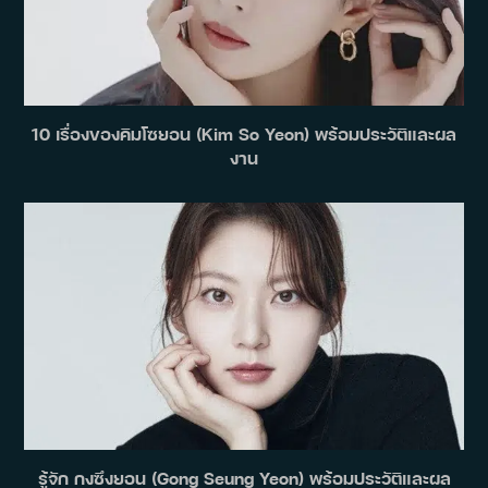
10 เรื่องของคิมโซยอน (Kim So Yeon) พร้อมประวัติและผล
งาน
รู้จัก กงซึงยอน (Gong Seung Yeon) พร้อมประวัติและผล