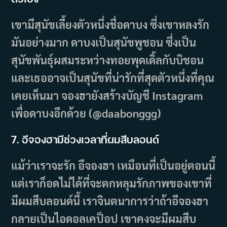
เขามีสุนัขเลี้ยงตัวหนึ่งชื่อดาบง ซึ่งเขาหลงรัก
มันอย่างมาก ดาบงเป็นสุนัขพูชอน ซึ่งเป็น
สุนัขพันธุ์ผสมระหว่างทอยพุดเดิ้ลกับบิชอน
และเธออาจเป็นสุนัขที่น่ารักที่สุดตัวหนึ่งที่คุณ
เคยเห็นมา จองฮายังสร้างบัญชี Instagram
เพื่อดาบงอีกด้วย (@daabonggg)
7. อีจองฮามีช่วงเวลาที่ผมสีบลอนด์
แม้ว่าเราจะรัก อีจองฮา เหมือนที่เป็นอยู่ตอนนี้
แต่เราก็อดไม่ได้ที่จะตกหลุมรักภาพของเขาที่
มีผมสีบลอนด์นี้ เราจินตนาการว่าถ้าอีจองฮา
กลายเป็นไอดอลเคป็อป เขาคงจะมีผมสีบ