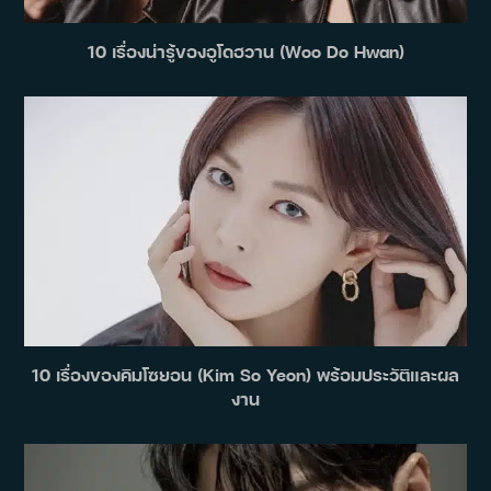
10 เรื่องน่ารู้ของอูโดฮวาน (Woo Do Hwan)
10 เรื่องของคิมโซยอน (Kim So Yeon) พร้อมประวัติและผล
งาน