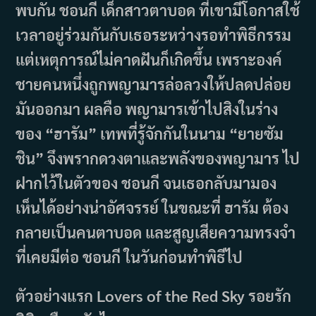
พบกัน ชอนกี เด็กสาวตาบอด ที่เขามีโอกาสใช้
เวลาอยู่ร่วมกันกับเธอระหว่างรอทำพิธีกรรม
แต่เหตุการณ์ไม่คาดฝันก็เกิดขึ้น เพราะองค์
ชายคนหนึ่งถูกพญามารล่อลวงให้ปลดปล่อย
มันออกมา ผลคือ พญามารเข้าไปสิงในร่าง
ของ “ฮารัม” เทพที่รู้จักกันในนาม “ยายซัม
ชิน” จึงพรากดวงตาและพลังของพญามาร ไป
ฝากไว้ในตัวของ ชอนกี จนเธอกลับมามอง
เห็นได้อย่างน่าอัศจรรย์ ในขณะที่ ฮารัม ต้อง
กลายเป็นคนตาบอด และสูญเสียความทรงจำ
ที่เคยมีต่อ ชอนกี ในวันก่อนทำพิธีไป
ตัวอย่างแรก Lovers of the Red Sky รอยรัก