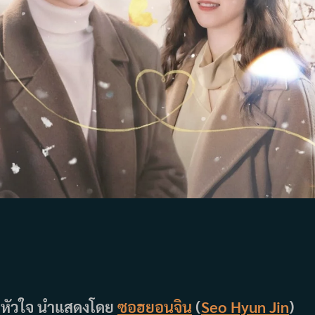
ยาหัวใจ นำแสดงโดย
ซอฮยอนจิน
(
Seo Hyun Jin
)