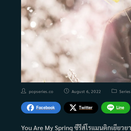
Post
Post
Post
popseries.co
August 6, 2022
Series
author:
published:
category:
Facebook
Twitter
Line
You Are My Spring ซีรีส์โรแมนติกเยียว