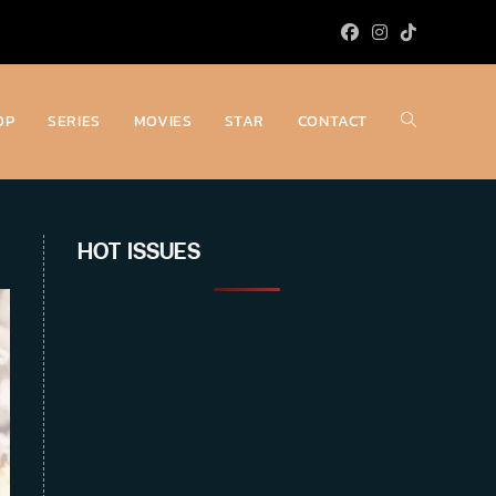
OP
SERIES
MOVIES
STAR
CONTACT
Toggle
website
HOT ISSUES
search