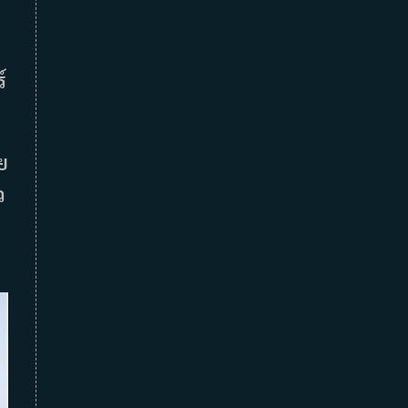
์
ย
ว