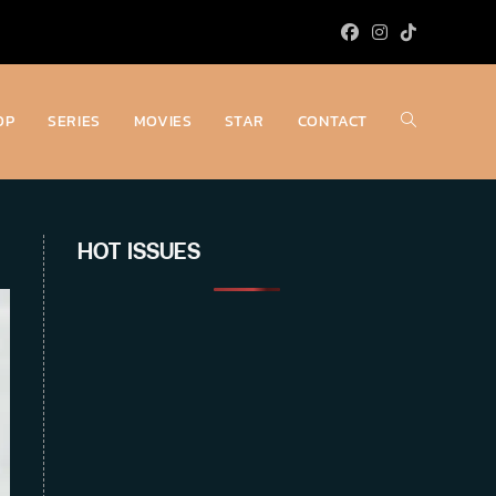
OP
SERIES
MOVIES
STAR
CONTACT
Toggle
website
HOT ISSUES
search