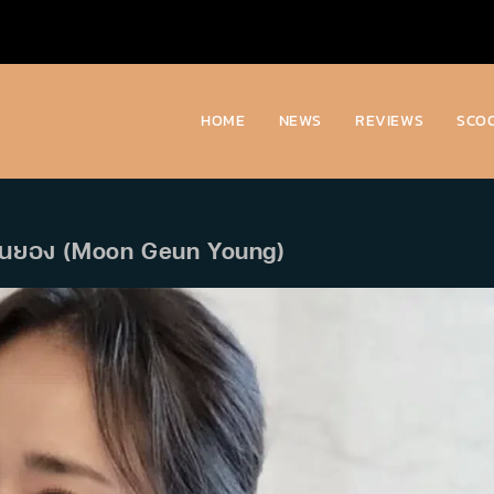
HOME
NEWS
REVIEWS
SCO
นกึนยอง (Moon Geun Young)