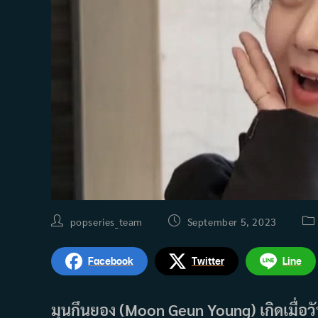
Post
Post
Pos
popseries_team
September 5, 2023
author:
published:
cat
Facebook
Twitter
Line
มุนกึนยอง (Moon Geun Young) เกิดเมื่อ