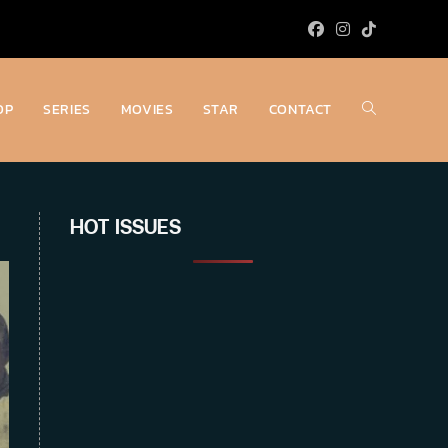
OP
SERIES
MOVIES
STAR
CONTACT
Toggle
website
HOT ISSUES
search