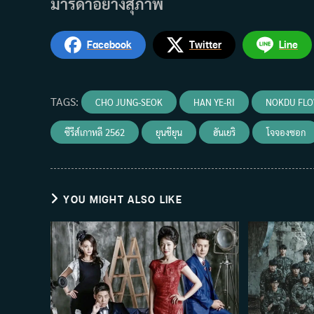
มารดาอย่างสุภาพ
Facebook
Twitter
Line
TAGS
:
CHO JUNG-SEOK
HAN YE-RI
NOKDU FL
ซีรีส์เกาหลี 2562
ยุนชียุน
ฮันเยริ
โจจองซอก
YOU MIGHT ALSO LIKE