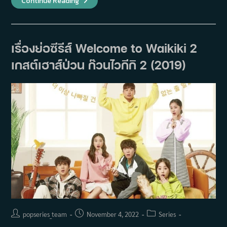
Continue Reading
ย่อ
ซี
รีส์
When
The
Camellia
เรื่องย่อซีรีส์ Welcome to Waikiki 2
Blooms
วัน
เกสต์เฮาส์ป่วน ก๊วนไวกีกิ 2 (2019)
ที่
ดอกไม้
เบ่ง
บาน
(2019)
Post
Post
Post
popseries_team
November 4, 2022
Series
author:
published:
category: