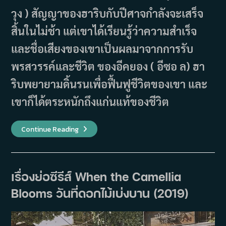
วุง ) สัญญาของฮาริบกับปีศาจกำลังจะเสร็จ
สิ้นในไม่ช้า แต่เขาได้เรียนรู้ว่าความสำเร็จ
และชื่อเสียงของเขาเป็นผลมาจากการรับ
พรสวรรค์และชีวิต ของอีคยอง ( อีซอ ล) ฮา
ริบพยายามดิ้นรนเพื่อฟื้นฟูชีวิตของเขา และ
เขาก็ได้ตระหนักถึงแก่นแท้ของชีวิต
เรื่อง
Continue Reading
ย่อ
ซี
รีส์
When
The
Devil
เรื่องย่อซีรีส์ When the Camellia
Calls
Your
Blooms วันที่ดอกไม้เบ่งบาน (2019)
Name
(2019)