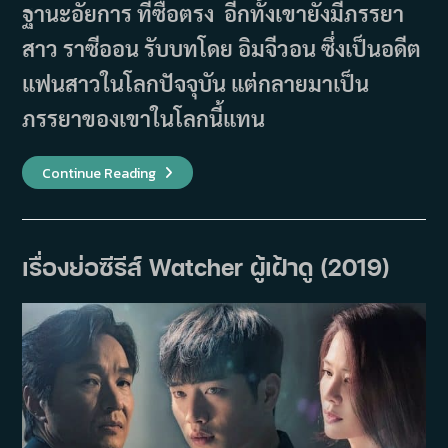
ฐานะอัยการ ที่ซื่อตรง อีกทั้งเขายังมีภรรยา
สาว ราซีออน รับบทโดย อิมจีวอน ซึ่งเป็นอดีต
แฟนสาวในโลกปัจจุบัน แต่กลายมาเป็น
ภรรยาของเขาในโลกนี้แทน
เรื่อง
Continue Reading
ย่อ
ซี
รีส์
Welcome
2
Life
เรื่องย่อซีรีส์ Watcher ผู้เฝ้าดู (2019)
(2019)