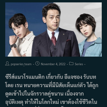
ต์
เฮา
ส์
ป่วน
ก๊
วน
ไว
กีกิ
2
(2019)
Post
Post
Post
popseries_team
November 4, 2022
Series
author:
published:
category:
ซีรีส์แนวโรแมนติก เกี่ยวกับ อีแจซอง รับบท
โดย เรน ทนายความที่มีนิสัยเห็นแก่ตัว ได้ถูก
ดูดเข้าไปในจักรวาลคู่ขนาน เนื่องจาก
อุบัติเหตุ ทำให้ในโลกใหม่ เขาต้องใช้ชีวิตใน