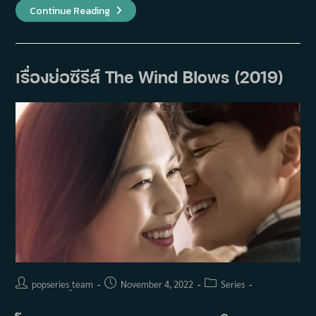
เรื่อง
Continue Reading
ย่อ
ซี
รีส์
Woman
Of
9.9
เรื่องย่อซีรีส์ The Wind Blows (2019)
Billion
(2019)
Post
Post
Post
popseries_team
November 4, 2022
Series
author:
published:
category: