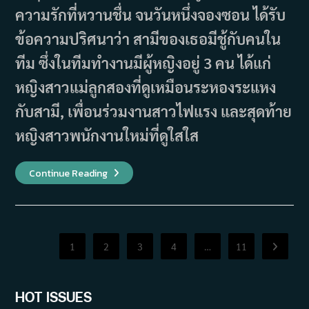
ความรักที่หวานชื่น จนวันหนึ่งจองซอน ได้รับ
ข้อความปริศนาว่า สามีของเธอมีชู้กับคนใน
ทีม ซึ่งในทีมทำงานมีผู้หญิงอยู่ 3 คน ได้แก่
หญิงสาวแม่ลูกสองที่ดูเหมือนระหองระแหง
กับสามี, เพื่อนร่วมงานสาวไฟแรง และสุดท้าย
หญิงสาวพนักงานใหม่ที่ดูใสใส
เรื่อง
Continue Reading
ย่อ
ซี
รีส์
VIP
วี
ไอพี
ใคร
1
2
3
4
…
11
Go to th
คือ
ชู้
(2019)
HOT ISSUES