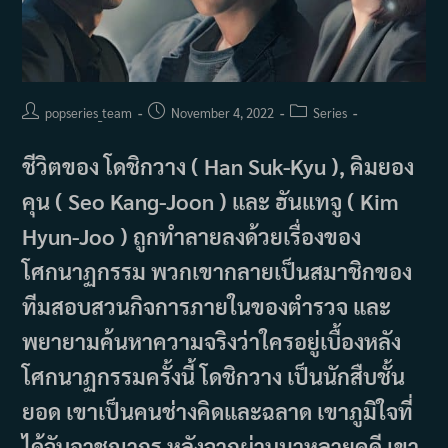
Post
Post
Post
popseries_team
November 4, 2022
Series
author:
published:
category:
ชีวิตของ โดชิกวาง ( Han Suk-Kyu ), คิมยอง
คุน ( Seo Kang-Joon ) และ ฮันแทจู ( Kim
Hyun-Joo ) ถูกทำลายลงด้วยเรื่องของ
โศกนาฏกรรม พวกเขากลายเป็นสมาชิกของ
ทีมสอบสวนกิจการภายในของตำรวจ และ
พยายามค้นหาความจริงว่าใครอยู่เบื้องหลัง
โศกนาฏกรรมครั้งนี้ โดชิกวาง เป็นนักสืบชั้น
ยอด เขาเป็นคนช่างคิดและฉลาด เขาภูมิใจที่
ได้จับอาชญากร หลังจากผ่านมาหลายคดี เขา