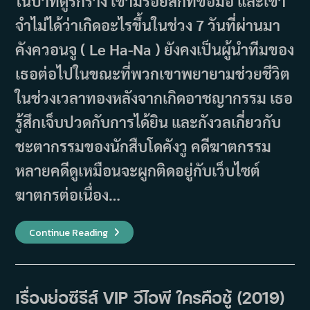
ในป่าที่ดูรกร้าง เขามีรอยสักที่ข้อมือ และเขา
จำไม่ได้ว่าเกิดอะไรขึ้นในช่วง 7 วันที่ผ่านมา
คังควอนจู ( Le Ha-Na ) ยังคงเป็นผู้นำทีมของ
เธอต่อไปในขณะที่พวกเขาพยายามช่วยชีวิต
ในช่วงเวลาทองหลังจากเกิดอาชญากรรม เธอ
รู้สึกเจ็บปวดกับการได้ยิน และกังวลเกี่ยวกับ
ชะตากรรมของนักสืบโดคังวู คดีฆาตกรรม
หลายคดีดูเหมือนจะผูกติดอยู่กับเว็บไซต์
ฆาตกรต่อเนื่อง…
เรื่อง
Continue Reading
ย่อ
ซี
รีส์
Voice
3
สาย
เรื่องย่อซีรีส์ VIP วีไอพี ใครคือชู้ (2019)
ด่วน
เสียง