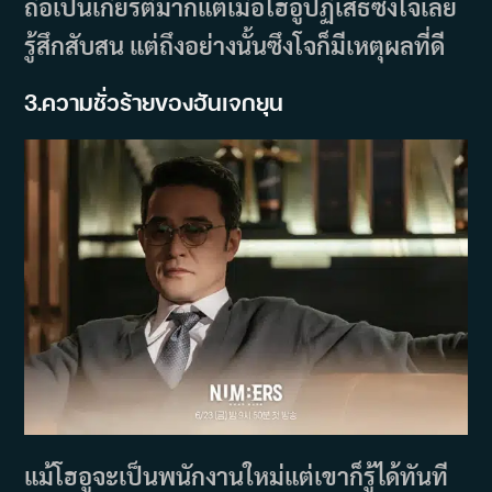
ถือเป็นเกียรติมากแต่เมื่อโฮอูปฏิเสธซึงโจเลย
รู้สึกสับสน แต่ถึงอย่างนั้นซึงโจก็มีเหตุผลที่ดี
3.ความชั่วร้ายของฮันเจกยุน
แม้โฮอูจะเป็นพนักงานใหม่แต่เขาก็รู้ได้ทันที