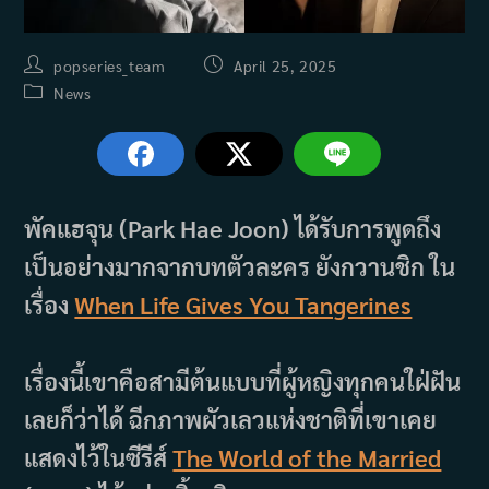
Post
Post
popseries_team
April 25, 2025
author:
published:
Post
News
category:
พัคแฮจุน (Park Hae Joon) ได้รับการพูดถึง
เป็นอย่างมากจากบทตัวละคร ยังกวานชิก ใน
เรื่อง
When Life Gives You Tangerines
เรื่องนี้เขาคือสามีต้นแบบที่ผู้หญิงทุกคนใฝ่ฝัน
เลยก็ว่าได้ ฉีกภาพผัวเลวแห่งชาติที่เขาเคย
แสดงไว้ในซีรีส์
The World of the Married