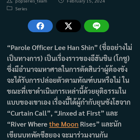
Post
Post
popseries_team
February 15, 2024
author:
published:
Post
Series
category:
“Parole Officer Lee Han Shin” (ชื่ออย่างไม่
เป็นทางการ) เป็นเรื่องราวของอีฮันชิน (โกซู)
ซึ่งมีอำนาจมหาศาลในการตัดสินว่าผู้ต้องขัง
จะได้รับการปล่อยตัวตามทัณฑ์บนหรือไม่ ใน
ขณะที่เขาดำเนินการเหล่านี้ด้วยยุติธรรมใน
แบบของเขาเอง เรื่องนี้ได้ผู้กำกับยุนซังโฮจาก
“Curtain Call”, “Jinxed at First” และ
“River Where
the Moon
Rises” และนัก
เขียนบทพัคชีฮยอง จะมาร่วมงานกัน