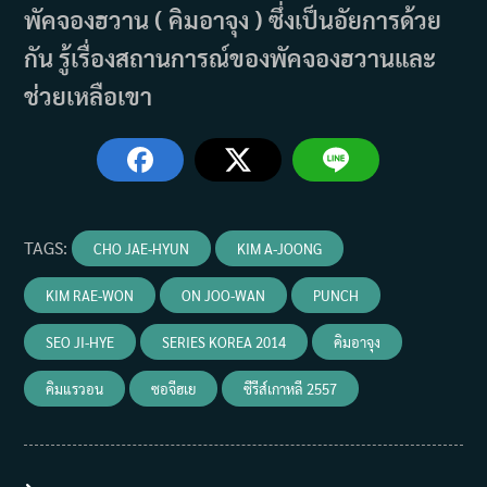
พัคจองฮวาน ( คิมอาจุง ) ซึ่งเป็นอัยการด้วย
กัน รู้เรื่องสถานการณ์ของพัคจองฮวานและ
ช่วยเหลือเขา
TAGS
:
CHO JAE-HYUN
KIM A-JOONG
KIM RAE-WON
ON JOO-WAN
PUNCH
SEO JI-HYE
SERIES KOREA 2014
คิมอาจุง
คิมแรวอน
ซอจีฮเย
ซีรีส์เกาหลี 2557