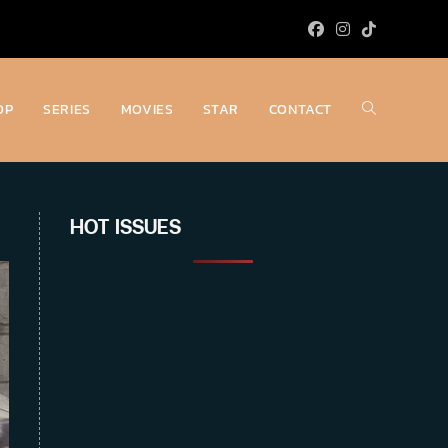
OP
SERIES
MOVIES
STAR
CONTACT
Toggle
website
HOT ISSUES
search