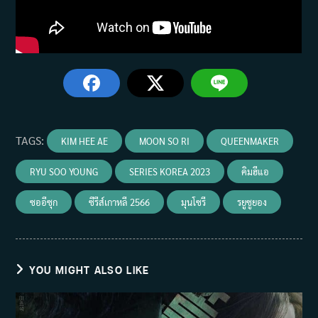
TAGS
:
KIM HEE AE
MOON SO RI
QUEENMAKER
RYU SOO YOUNG
SERIES KOREA 2023
คิมฮีแอ
ซออีซุก
ซีรีส์เกาหลี 2566
มุนโซรี
รยูซูยอง
YOU MIGHT ALSO LIKE