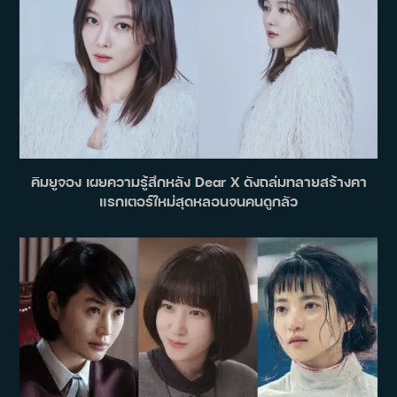
คิมยูจอง เผยความรู้สึกหลัง Dear X ดังถล่มทลายสร้างคา
แรกเตอร์ใหม่สุดหลอนจนคนดูกลัว