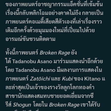
ของภาพยนตร์อาชญากรรมแอ็คชั่นที่เข้มข้น
เรื่องนี้กลับพลิกโฉมอย่างคาดไม่ถึง กลายเป็น
ภาพยนตร์คอเมดี้เสียดสีตัวเองที่เล่าเรื่องราว
เดิมอีกครั้งด้วยมุมมองใหม่ที่เปี่ยมไปด้วย
อารมณ์ขันชวนติดตาม
ทั้งนี้ภาพยนตร์
Broken Rage
ยัง
ได้ Tadanobu Asano มาร่วมแสดงนำอีกด้วย
โดย Tadanobu Asano มีผลงานการแสดงใน
ภาพยนตร์
Zat
ō
ichi
และ
Kubi
ของ Kitano แ
ละล่าสุดเป็นเจ้าของรางวัลลูกโลกทองคำ
สาขานักแสดงสมทบชายยอดเยี่ยมจากซี
รีส์
Shogun
โดยใน
Broken Rage
เขาได้รับ