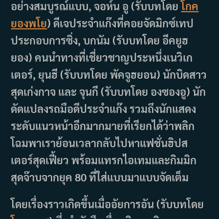
อย่างสมบูรณ์แบบ, จอห์น อู (รับบทโดย
โกค
ยองพโย
) ดีเจประจำแก๊งที่คอยจัดมิกซ์เทป
ประกอบการซิ่ง, บกนัม (รับบทโดย อีคยูฮ
ยอง) คนนำทางที่เชี่ยวชาญประหนึ่งเนวิเก
เตอร์, ยุนฮี (รับบทโดย พัคจูฮยอน) นักบิดสาว
สุดเก่งกาจ และ จุนกี (รับบทโดย องซองอู) นัก
ดัดแปลงรถมือดีประจำแก๊ง รวมถึงนักแสดง
ระดับแนวหน้าอีกมากมายที่เรียกได้ว่าพลิก
โฉมพาเราย้อนเวลากลับไปหาแฟชั่นฮิปส
เตอร์สุดเฟี้ยว พร้อมแทรกไอเทมและกิมมิก
สุดจ๊าบจากยุค 80 ที่ใส่แบบมาแบบจัดเต็ม
โดยเรื่องราวเกิดขึ้นเมื่ออัยการอัน (รับบทโดย