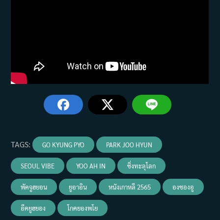
TAGS
:
GO KYUNG PYO
PARK JOO HYUN
SEOUL VIBE
YOO AH IN
ซิ่งทะลุโลก
พัคจูฮยอน
ยูอาอิน
หนังเกาหลี 2565
องซองอู
อีคยูฮยอง
โกคยองพโย