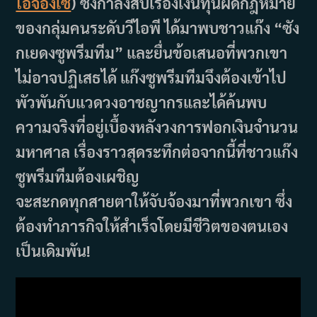
โอจองเซ
) ซึ่งกำลังสืบเรื่องเงินทุนผิดกฎหมาย
ของกลุ่มคนระดับวีไอพี ได้มาพบชาวแก๊ง “ซัง
กเยดงซูพรีมทีม” และยื่นข้อเสนอที่พวกเขา
ไม่อาจปฏิเสธได้ แก๊งซูพรีมทีมจึงต้องเข้าไป
พัวพันกับแวดวงอาชญากรและได้ค้นพบ
ความจริงที่อยู่เบื้องหลังวงการฟอกเงินจำนวน
มหาศาล เรื่องราวสุดระทึกต่อจากนี้ที่ชาวแก๊ง
ซูพรีมทีมต้องเผชิญ
จะสะกดทุกสายตาให้จับจ้องมาที่พวกเขา ซึ่ง
ต้องทำภารกิจให้สำเร็จโดยมีชีวิตของตนเอง
เป็นเดิมพัน!