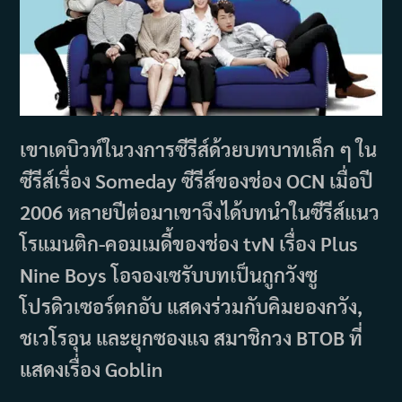
เขาเดบิวท์ในวงการซีรีส์ด้วยบทบาทเล็ก ๆ ใน
ซีรีส์เรื่อง Someday ซีรีส์ของช่อง OCN เมื่อปี
2006 หลายปีต่อมาเขาจึงได้บทนำในซีรีส์แนว
โรแมนติก-คอมเมดี้ของช่อง tvN เรื่อง Plus
Nine Boys โอจองเซรับบทเป็นกูกวังซู
โปรดิวเซอร์ตกอับ แสดงร่วมกับคิมยองกวัง,
ชเวโรอุน และยุกซองแจ สมาชิกวง BTOB ที่
แสดงเรื่อง Goblin