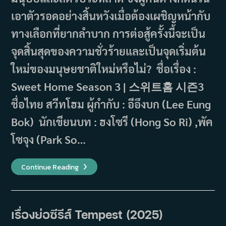
เอาตัวรอดอย่างสิ้นหวังเมื่อต้องเผชิญหน้ากับ
ทางเลือกที่ยากลำบาก การต่อสู้ครั้งนี้จะเป็น
จุดสิ้นสุดของความชั่วร้ายและเป็นจุดเริ่มต้น
ใหม่ของมนุษยชาติใหม่หรือไม่? ชื่อเรื่อง :
Sweet Home Season 3 | 스위트홈 시즌3
ชื่อไทย สวีทโฮม ผู้กำกับ : อีอึงบก (Lee Eung
Bok) นักเขียนบท : ฮงโซรี (Hong So Ri) ,พัค
โซจุง (Park So…
เรื่อง
Continue Reading
ย่อ
ซี
รีส์
Sweet
Home
Season
เรื่องย่อซีรีส์ Tempest (2025)
3
(2024)