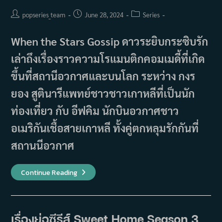
Post
Post
Post
popseries_team
June 28, 2024
Series
author:
published:
category:
When the Stars Gossip ดาวระยิบกระซิบรัก
เล่าถึงเรื่องราวความโรแมนติกคอมเมดี้ที่เกิด
ขึ้นที่สถานีอวกาศและบนโลก ระหว่าง กงร
ยอง สูตินารีแพทย์ชาวชาวเกาหลีที่เป็นนัก
ท่องเที่ยว กับ อีฟคิม นักบินอวกาศชาว
อเมริกันเชื้อสายเกาหลี ทั้งคู่ตกหลุมรักกันที่
สถานนีอวกาศ
เรื่อง
Continue Reading
ย่อ
ซี
รีส์
When
The
Stars
เรื่องย่อซีรีส์ Sweet Home Season 3
Gossip