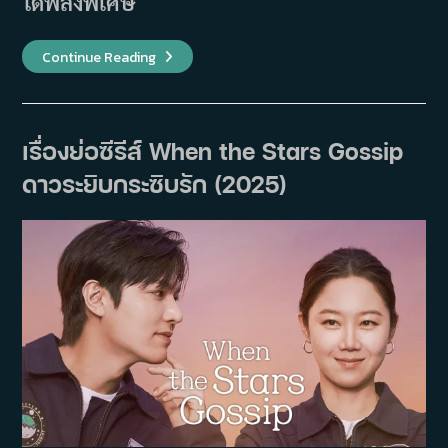
ได้พลังพิเศษ
เรื่อง
Continue Reading
ย่อ
ภาพยนตร์
Hi-
Five
โคตร
พลัง
เรื่องย่อซีรีส์ When the Stars Gossip
คน
อัป
ดาวระยิบกระซิบรัก (2025)
เกรด
(2025)