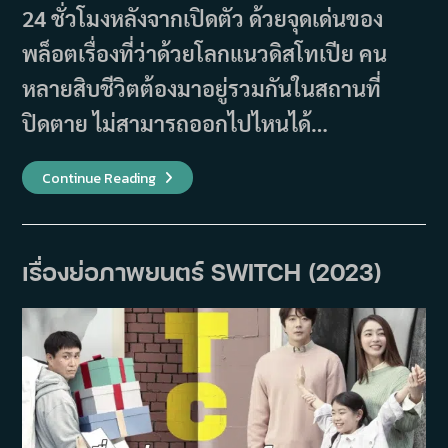
24 ชั่วโมงหลังจากเปิดตัว ด้วยจุดเด่นของ
พล็อตเรื่องที่ว่าด้วยโลกแนวดิสโทเปีย คน
หลายสิบชีวิตต้องมาอยู่รวมกันในสถานที่
ปิดตาย ไม่สามารถออกไปไหนได้…
รีวิว
Continue Reading
Sweet
Home
2
–
เพราะ
เรา
เรื่องย่อภาพยนตร์ SWITCH (2023)
ทุก
คน
ต่าง
ก็มี
“สัตว์
ประหลาด”
ซ่อน
อยู่
ใน
ตัว
เอง