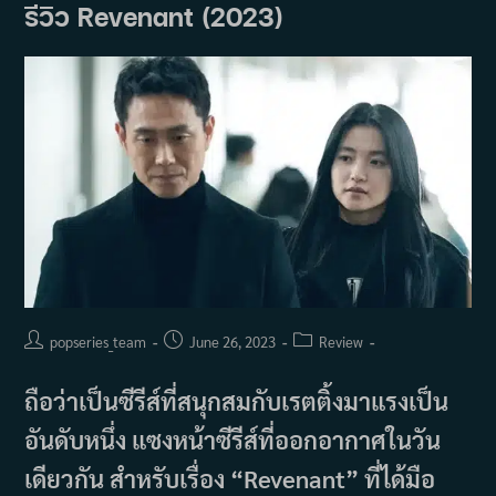
To
รีวิว Revenant (2023)
Not
Be
Okay
เรื่อง
หัวใจ
ไม่
ไหว
อย่า
ฝืน
(2020)
Post
Post
Post
popseries_team
June 26, 2023
Review
author:
published:
category:
ถือว่าเป็นซีรีส์ที่สนุกสมกับเรตติ้งมาแรงเป็น
อันดับหนึ่ง แซงหน้าซีรีส์ที่ออกอากาศในวัน
เดียวกัน สำหรับเรื่อง “Revenant” ที่ได้มือ