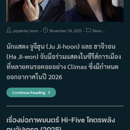
Post
Post
Post
popseries_team
November 24, 2025
News
author:
published:
category:
นักแสดง จูจีฮุน (Ju Ji-hoon) และ ฮาจีวอน
(Ha Ji-won) จับมือร่วมแสดงในซีรีส์การเมือง
ที่หลายคนรอคอยอย่าง Climax ซึ่งมีกำหนด
ออกอากาศในปี 2026
จู
Continue Reading
จี
ฮุน
(Ju
Ji-
Hoon)
และ
เรื่องย่อภาพยนตร์ Hi-Five โคตรพลัง
ฮา
จี
คนอัปเกรด (2025)
วอน