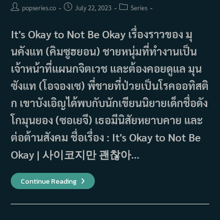
Post
Post
Post
popseries.co
July 22, 2023
Series
author:
published:
category:
It's Okay to Not Be Okay เรื่องราวของ มุ
นคังแท (คิมซูฮยอน) ชายหนุ่มที่ทำงานเป็น
เจ้าหน้าที่แผนกจิตเวช และต้องคอยดูแล มุน
ซังแท (โอจองเซ) พี่ชายที่ป่วยเป็นโรคออทิสติ
ก เขาบังเอิญได้พบกับนักเขียนนิยายเด็กชื่อดัง
โกมุนยอง (ซอเยจี) เธอมีนิสัยหยาบคาย และ
ต่อต้านสังคม ชื่อเรื่อง : It's Okay to Not Be
Okay | 사이코지만 괜찮아…
เรื่อง
Continue Reading
ย่อ
ซี
รีส์
It’s
Okay