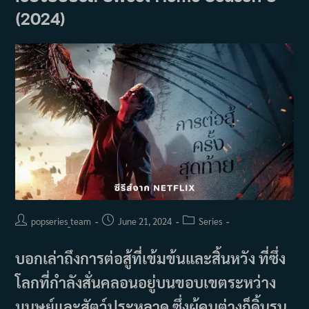
ดาว
(2024)
ระยิบ
กระซิบ
รัก
(2025)
Post
Post
Post
popseries_team
June 21, 2024
Series
author:
published:
category:
บอกเล่าถึงการต่อสู้ที่เข้มข้นและสิ้นหวัง ที่ซึ่ง
โลกที่กำลังสั่นคลอนอยู่บนขอบเขตระหว่าง
มนุษย์และสัตว์ประหลาด ซึ่งผู้คนต่างก็ดิ้นรน