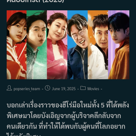
(Ha
Ji-
Won)
จะ
ร่วม
งาน
กัน
ใน
ซี
รีส์
การเมือง
เรื่อง
ใหม่
“Climax”
เตรียม
ออก
อากาศ
ปี
2026
Post
Post
Post
popseries_team
June 19, 2025
Movies
author:
published:
category:
บอกเล่าเรื่องราวของฮีโร่มือใหม่ทั้ง 5 ที่ได้พลัง
พิเศษมาโดยบังเอิญจากผู้บริจาคลึกลับจาก
คนเดียวกัน ที่ทำให้ได้พบกับผู้คนที่โลภอยาก