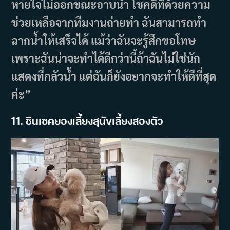
หายใจไม่ออกขณะอาบน้ำ โชคดีที่ด้วยความ
ช่วยเหลือจากทีมงานถ่ายทำ ฉันสามารถทำ
ฉากน้ำให้เสร็จได้ แม้ว่าฉันจะรู้สึกขอโทษ
เพราะฉันน่าจะทำได้ดีกว่านี้ถ้าฉันไม่ใช่นัก
แสดงที่กลัวน้ำ แต่ฉันก็ยังอยากจะทำให้ดีที่สุด
ค่ะ”
11. ชินเซคยองเลี้ยงสุนัขเลี้ยงสองตัว