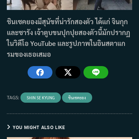
ชินเซคยองมีสุนัขที่น่ารักสองตัว ได้แก่ จินกุก
และซารัง เจ้าตูบขนปุกปุยสองตัวนี้มักปรากฏ
ในวิดีโอ YouTube และรูปภาพในอินสตาแก
รมของเธอเสมอ
TAGS
:
SHIN SE KYUNG
ชินเซคยอง
YOU MIGHT ALSO LIKE