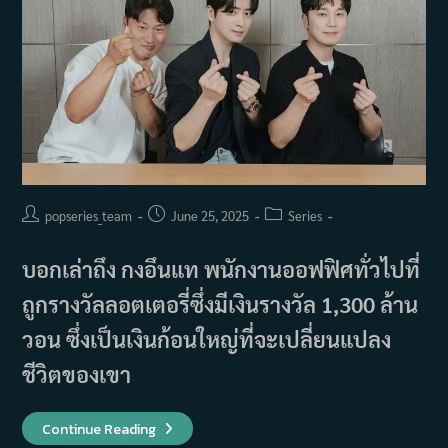
งาน
Blue
Dragon
Series
Awards
ครั้ง
ที่
4!
Post
Post
Post
popseries_team
June 25, 2025
Series
author:
published:
category:
บอกเล่าถึง กงอึนแท พนักงานออฟฟิศทั่วไปที่
ถูกรางวัลลอตเตอรี่ซึ่งมีเงินรางวัล 1,300 ล้าน
วอน ซึ่งเป็นเงินก้อนใหญ่ที่จะเปลี่ยนแปลง
ชีวิตของเขา
เรื่อง
Continue Reading
ย่อ