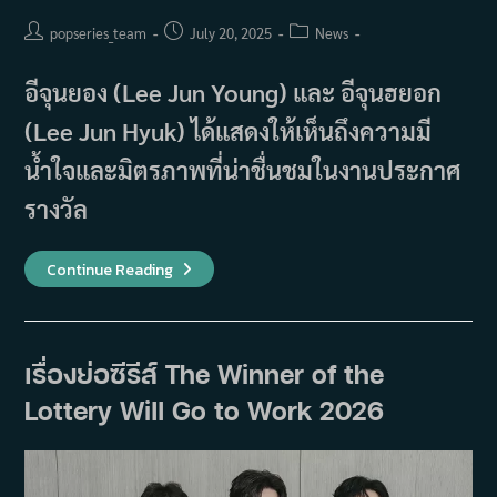
Post
Post
Post
popseries_team
July 20, 2025
News
author:
published:
category:
อีจุนยอง (Lee Jun Young) และ อีจุนฮยอก
(Lee Jun Hyuk) ได้แสดงให้เห็นถึงความมี
น้ำใจและมิตรภาพที่น่าชื่นชมในงานประกาศ
รางวัล
ทำไม
Continue Reading
อี
จุน
ยอง
ถึง
ขอโทษ
อี
เรื่องย่อซีรีส์ The Winner of the
จุน
ฮยอก?
Lottery Will Go to Work 2026
สรุป
เหตุการณ์
ที่
เกิด
ขึ้น
ใน