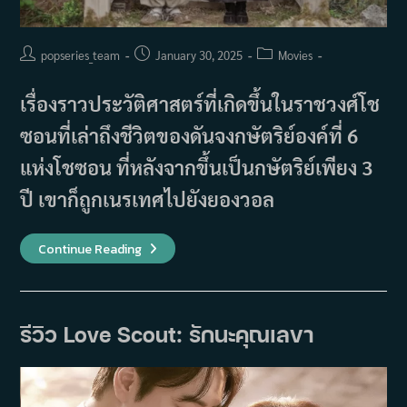
Post
Post
Post
popseries_team
January 30, 2025
Movies
author:
published:
category:
เรื่องราวประวัติศาสตร์ที่เกิดขึ้นในราชวงศ์โช
ซอนที่เล่าถึงชีวิตของดันจงกษัตริย์องค์ที่ 6
แห่งโชซอน ที่หลังจากขึ้นเป็นกษัตริย์เพียง 3
ปี เขาก็ถูกเนรเทศไปยังยองวอล
เรื่อง
Continue Reading
ย่อ
ภาพยนตร์
The
King’s
Warden
(2026)
รีวิว Love Scout: รักนะคุณเลขา