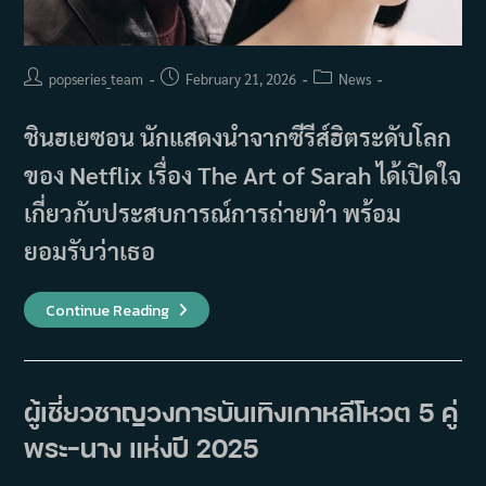
Post
Post
Post
popseries_team
February 21, 2026
News
author:
published:
category:
ชินฮเยซอน นักแสดงนำจากซีรีส์ฮิตระดับโลก
ของ Netflix เรื่อง The Art of Sarah ได้เปิดใจ
เกี่ยวกับประสบการณ์การถ่ายทำ พร้อม
ยอมรับว่าเธอ
ชิน
Continue Reading
ฮเย
ซอน
เผย
เกือบ
ถ่าย
ทำ
ผู้เชี่ยวชาญวงการบันเทิงเกาหลีโหวต 5 คู่
‘The
Art
พระ-นาง แห่งปี 2025
Of
Sarah’
ไม่