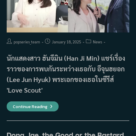
Post
Post
Post
popseries_team
January 18, 2025
News
author:
published:
category:
นักแสดงสาว ฮันจีมิน (Han Ji Min) แชร์เรื่อง
ราวของการพบกันระหว่างเธอกับ อีจุนฮยอก
(Lee Jun Hyuk) พระเอกของเธอในซีรีส์
'Love Scout'
ฮัน
Continue Reading
จี
มิ
น
เล่า
ว่าการ
ได้
Dong Jae, the Good or the Bastard
พบ