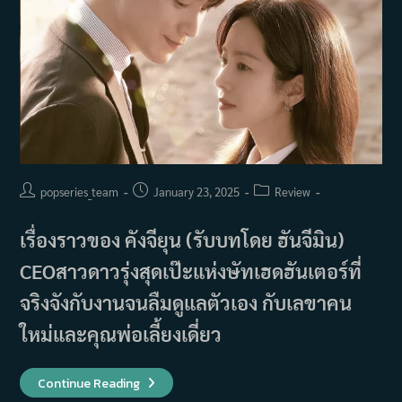
Post
Post
Post
popseries_team
January 23, 2025
Review
author:
published:
category:
เรื่องราวของ คังจียุน (รับบทโดย ฮันจีมิน)
CEOสาวดาวรุ่งสุดเป๊ะแห่งษัทเฮดฮันเตอร์ที่
จริงจังกับงานจนลืมดูแลตัวเอง กับเลขาคน
ใหม่และคุณพ่อเลี้ยงเดี่ยว
รีวิว
Continue Reading
Love