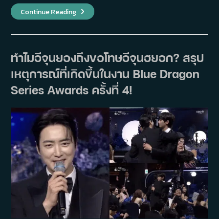
ผู้
Continue Reading
เชี่ยวชาญ
วงการ
บันเทิง
เกาหลี
โหวต
5
ทำไมอีจุนยองถึงขอโทษอีจุนฮยอก? สรุป
คู่
พระ-
เหตุการณ์ที่เกิดขึ้นในงาน Blue Dragon
นาง
แห่ง
ปี
Series Awards ครั้งที่ 4!
2025