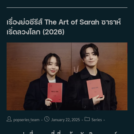
Scout:
รัก
นะ
คุณ
เลขา
เรื่องย่อซีรีส์ The Art of Sarah ซาราห์
เริ่ดลวงโลก (2026)
Post
Post
Post
popseries_team
January 22, 2025
Series
author:
published:
category: