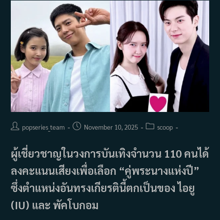
สำเร็จ
หาก
ไม่มี
อี
จุน
ฮ
ยอก
อยู่
เคียง
ข้าง
Post
Post
Post
popseries_team
November 10, 2025
scoop
author:
published:
category:
ผู้เชี่ยวชาญในวงการบันเทิงจำนวน 110 คนได้
ลงคะแนนเสียงเพื่อเลือก “คู่พระนางแห่งปี”
ซึ่งตำแหน่งอันทรงเกียรตินี้ตกเป็นของ ไอยู
(IU) และ พัคโบกอม