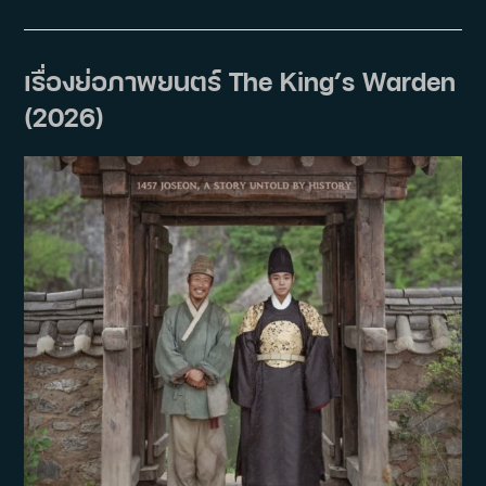
ซี
รีส์
The
Winner
Of
เรื่องย่อภาพยนตร์ The King’s Warden
The
Lottery
(2026)
Will
Go
To
Work
2026