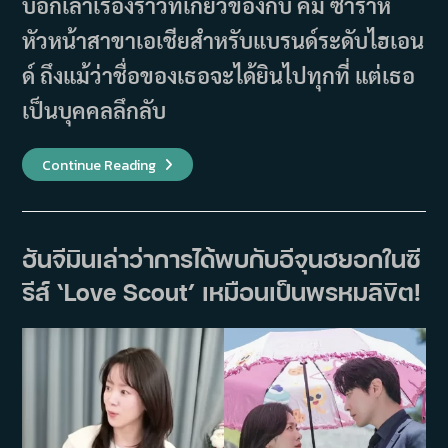
บอกเล่าเรื่องราวที่เกี่ยวข้องกับ คิม ซาราห์
หัวหน้าสาขาเอเชียสำหรับแบรนด์ระดับไฮเอน
ด์ ถึงแม้ว่าชื่อของเธอจะได้ยินไปทุกที่ แต่เธอ
เป็นบุคคลลึกลับ
เรื่อง
Continue Reading
ย่อ
ซี
รีส์
The
Art
Of
ฮันจีมินเล่าว่าการได้พบกับอีจุนฮยอกในซี
Sarah
ซา
รีส์ ‘Love Scout’ เหมือนเป็นพรหมลิขิต!
ราห์
เริ่
ดล
วง
โลก
(2026)