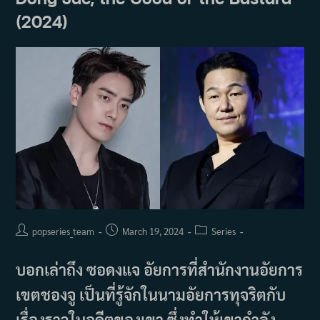
กับ
(2024)
อี
จุน
ฮ
ยอก
ใน
ซี
รีส์
‘Love
Scout’
เหมือน
เป็น
พรหม
ลิขิต!
Post
Post
Post
popseries_team
March 19, 2024
Series
author:
published:
category:
บอกเล่าถึง ซอดงแจ อัยการที่สำนักงานอัยการ
เขตชองจู เป็นที่รู้จักในนามอัยการทุจริตกับ
เรื่องราวในอดีตของเขา ซึ่งทำให้เขากำลัง