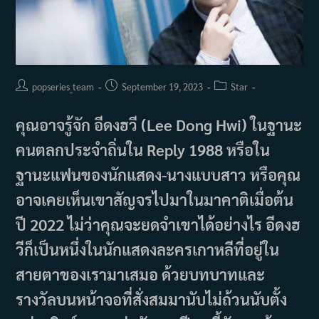
Post
Post
Post
popseries_team
September 19, 2023
Star
author:
published:
category:
คุณอาจรู้จัก อีดงฮวี (Lee Dong Hwi) ในฐานะ
คนตลกประจำถิ่นใน Reply 1988 หรือใน
ฐานะแฟนของนักแสดง-นางแบบสาว หรือคุณ
อาจเคยเห็นเขาสัญจรไปมาในมาคาติเมื่อต้น
ปี 2022 ไม่ว่าคุณจะยดจำเขาได้อย่างไร อีดงฮ
วีก็เป็นหนึ่งในนักแสดงละครเกาหลีที่อยู่ใน
สายตาของเรามาเสมอ ด้วยบทบาทและ
รางวัลบนหน้าจอที่สั่งสมมานับไม่ถ้วนนับตั้ง