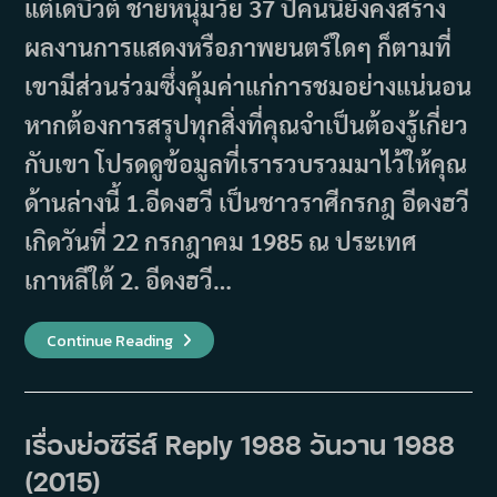
แต่เดบิวต์ ชายหนุ่มวัย 37 ปีคนนี้ยังคงสร้าง
ผลงานการแสดงหรือภาพยนตร์ใดๆ ก็ตามที่
เขามีส่วนร่วมซึ่งคุ้มค่าแก่การชมอย่างแน่นอน
หากต้องการสรุปทุกสิ่งที่คุณจำเป็นต้องรู้เกี่ยว
กับเขา โปรดดูข้อมูลที่เรารวบรวมมาไว้ให้คุณ
ด้านล่างนี้ 1.อีดงฮวี เป็นชาวราศีกรกฎ อีดงฮวี
เกิดวันที่ 22 กรกฎาคม 1985 ณ ประเทศ
เกาหลีใต้ 2. อีดงฮวี…
10
Continue Reading
เรื่อง
น่า
รู้
อี
ดง
ฮวี
เรื่องย่อซีรีส์ Reply 1988 วันวาน 1988
(Lee
Dong
(2015)
Hwi)
พร้อม