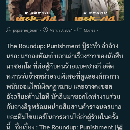
Post
Post
Post
popseries_team
March 8, 2024
Movies
author:
published:
category:
The Roundup: Punishment บู๊ระห่ำ ล่าล้าง
นรก: นรกลงทัณฑ์ บอกเล่าเรื่องราวของนักสืบ
มาซอกโด ที่ต่อสู้กับคนร้ายแบคชางกี อดีต
ทหารรับจ้างหน่วยรบพิเศษที่ดูแลองค์กรการ
พนันออนไลน์ผิดกฎหมาย และจางดงชอล
อัจฉริยะด้านไอที นักสืบมาซอกโดทำงานร่วม
กับจางอีซูพร้อมหน่วยสืบสวนตำรวจนครบาล
และทีมไซเบอร์ในการตามไล่ล่าผู้ร้ายในครั้ง
นี้ ชื่อเรื่อง : The Roundup: Punishment |범