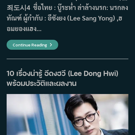
죄도시4 ชื่อไทย : บู๊ระห่ำ ล่าล้างนรก: นรกลง
ทัณฑ์ ผู้กำกับ : อีซังยง (Lee Sang Yong) ,ฮ
อมยองแฮง…
The
Continue Reading
Roundup:
Punishment
บู๊
ระห่ำ
ล่า
ล้าง
10 เรื่องน่ารู้ อีดงฮวี (Lee Dong Hwi)
นรก:
นรก
พร้อมประวัติและผลงาน
ลง
ทัณฑ์
(2024)