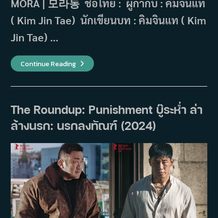
MORA | 모라동 ชื่อไทย : ผู้กำกับ : คิมจินแท
( Kim Jin Tae) นักเขียนบท : คิมจินแท ( Kim
Jin Tae) …
เรื่อง
Continue Reading
ย่อ
ภาพยนตร์
Can
We
Get
Married
The Roundup: Punishment บู๊ระห่ำ ล่า
?
(2024)
ล้างนรก: นรกลงทัณฑ์ (2024)