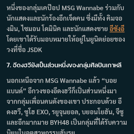
หนึ่งของกลุ่มเคป๊อป MSG Wannabe ร่วมกับ
นักแสดงและนักร้องอีกเจ็ดคน ซึ่งมีทั้ง คิมจอ
งมิน, ไซมอน โดมินิค และนักแสดงชาย
อีซังอี
โดยเขาได้รับมอบหมายให้อยู่ในยูนิตย่อยของ
วงที่ชื่อ JSDK
7. อีดงฮวียังเป็นส่วนหนึ่งของกลุ่มศิลปินเกาหลี
นอกเหนือจาก MSG Wannabe แล้ว “บอย
แบนด์” อีกวงของอีดงฮวีก็เป็นส่วนหนึ่งมา
จากกลุ่มเพื่อนคนดังของเขา ประกอบด้วย อี
ดงฮวี, ซูโฮ EXO, รยูจุนยอล, บยอนโยฮัน, จีซู
และอีกมากมาย BYH48 เป็นกลุ่มที่ได้รับความ
นิยมในอุตสาหกรรมฮันรยู