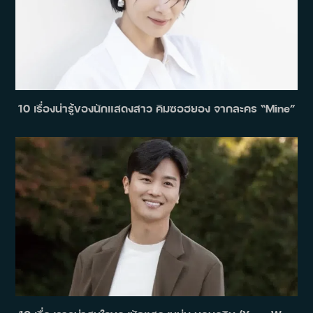
10 เรื่องน่ารู้ของนักแสดงสาว คิมซอฮยอง จากละคร “Mine”