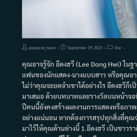
Post
Post
Post
popseries_team
September 19, 2023
Star
author:
published:
category:
คุณอาจรู้จัก อีดงฮวี (Lee Dong Hwi) ใ
แฟนของนักแสดง-นางแบบสาว หรือคุณอาจเ
ไม่ว่าคุณจะยดจำเขาได้อย่างไร อีดงฮวีก็เ
มาเสมอ ด้วยบทบาทและรางวัลบนหน้าจอที่สั่
ปีคนนี้ยังคงสร้างผลงานการแสดงหรือภาพยน
อย่างแน่นอน หากต้องการสรุปทุกสิ่งที่คุณจ
มาไว้ให้คุณด้านล่างนี้ 1.อีดงฮวี เป็นชาว