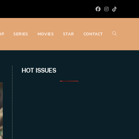
OP
SERIES
MOVIES
STAR
CONTACT
Toggle
website
HOT ISSUES
search