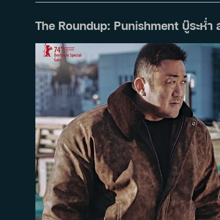
We
Get
Married
The Roundup: Punishment บู๊ระห่ำ 
?
(2024)