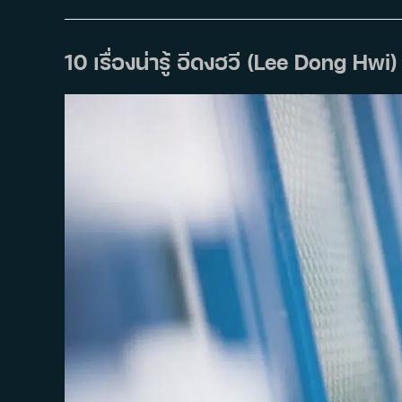
Punishment
บู๊
ระห่ำ
ล่า
ล้าง
10 เรื่องน่ารู้ อีดงฮวี (Lee Dong Hw
นรก:
นรก
ลง
ทัณฑ์
(2024)