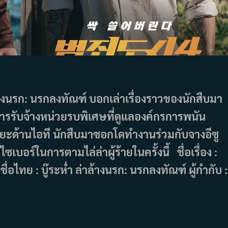
างนรก: นรกลงทัณฑ์ บอกเล่าเรื่องราวของนักสืบมา
หารรับจ้างหน่วยรบพิเศษที่ดูแลองค์กรการพนัน
ะด้านไอที นักสืบมาซอกโดทำงานร่วมกับจางอีซู
์ในการตามไล่ล่าผู้ร้ายในครั้งนี้ ชื่อเรื่อง :
ย : บู๊ระห่ำ ล่าล้างนรก: นรกลงทัณฑ์ ผู้กำกับ :