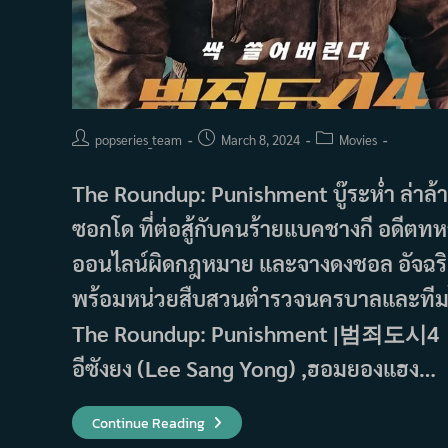
Post
Post
Post
popseries_team
March 8, 2024
Movies
author:
published:
category:
The Roundup: Punishment บู๊ระห่ำ ล่าล้
ซอกโด ที่ต่อสู้กับคนร้ายแบคชางกี อดีตท
ออนไลน์ผิดกฎหมาย และจางดงชอล อัจฉริย
พร้อมหน่วยสืบสวนตำรวจนครบาลและทีมไซเบอร
The Roundup: Punishment |범죄도시4 ชื่อไท
อีซังยง (Lee Sang Yong) ,ฮอมยองแฮง…
The
Continue Reading
Roundup: