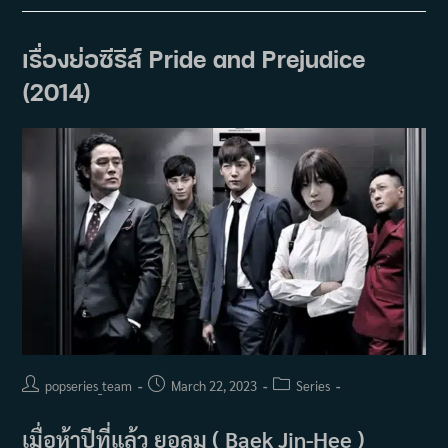
รีส์
You
Are
My
เรื่องย่อซีรีส์ Pride and Prejudice
Destiny
(2014)
(2014)
Post
Post
Post
popseries_team
March 22, 2023
Series
author:
published:
category:
เมื่อห้าปีที่แล้ว ยอลมู ( Baek Jin-Hee )