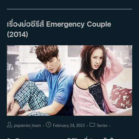
ซี
รีส์
Pride
And
Prejudice
เรื่องย่อซีรีส์ Emergency Couple
(2014)
(2014)
Post
Post
Post
popseries_team
February 24, 2023
Series
author:
published:
category: