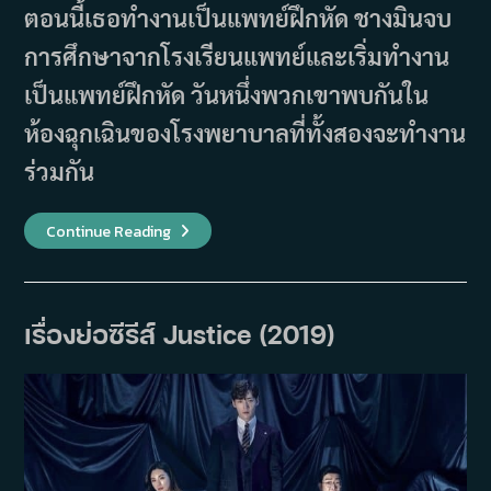
ตอนนี้เธอทำงานเป็นแพทย์ฝึกหัด ชางมินจบ
การศึกษาจากโรงเรียนแพทย์และเริ่มทำงาน
เป็นแพทย์ฝึกหัด วันหนึ่งพวกเขาพบกันใน
ห้องฉุกเฉินของโรงพยาบาลที่ทั้งสองจะทำงาน
ร่วมกัน
เรื่อง
Continue Reading
ย่อ
ซี
รีส์
Emergency
Couple
(2014)
เรื่องย่อซีรีส์ Justice (2019)