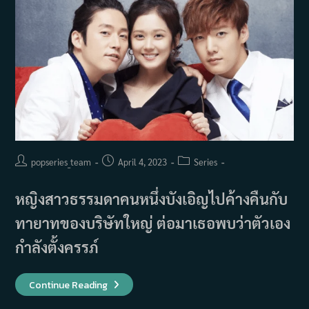
Post
Post
Post
popseries_team
April 4, 2023
Series
author:
published:
category:
หญิงสาวธรรมดาคนหนึ่งบังเอิญไปค้างคืนกับ
ทายาทของบริษัทใหญ่ ต่อมาเธอพบว่าตัวเอง
กำลังตั้งครรภ์
เรื่อง
Continue Reading
ย่อ
ซี