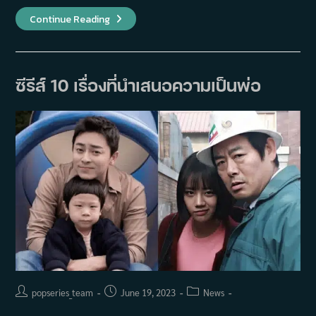
แนะนำ
Continue Reading
10
ออ
ริ
จิ
นัล
ซี
ซีรีส์ 10 เรื่องที่นำเสนอความเป็นพ่อ
รีส์
เกาหลี
จาก
Netflix
ที่
มี
คน
ดู
มาก
ที่สุด
Post
Post
Post
popseries_team
June 19, 2023
News
author:
published:
category: