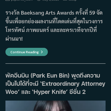
author:
published:
category:
รางวัล Baeksang Arts Awards ครั้งที่ 59 จัด
ขึ้นเพื่อยกย่องผลงานที่โดดเด่นที่สุดในวงการ
โทรทัศน์ ภาพยนตร์ และละครเวทีจากปีที่
ผ่านมา!
ราย
Continue Reading
ชื่อ
ผู้
ชนะ
รางวัล
Baeksang
Arts
พัคอึนบิน (Park Eun Bin) พูดถึงความ
Awards
ครั้ง
เป็นไปได้ที่จะมี ‘Extraordinary Attorney
ที่
59
Woo’ และ ‘Hyper Knife’ ซีซั่น 2