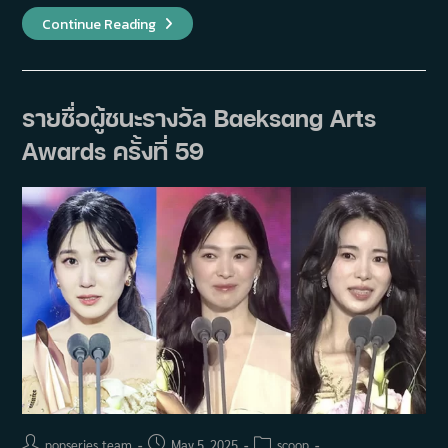
Extraordinary
Continue Reading
Attorney
Woo
ซี
ซั่น
2
เดิน
รายชื่อผู้ชนะรางวัล Baeksang Arts
หน้า
อย่าง
Awards ครั้งที่ 59
เป็น
ทางการ
แล้ว
Post
Post
Post
popseries_team
May 5, 2025
scoop