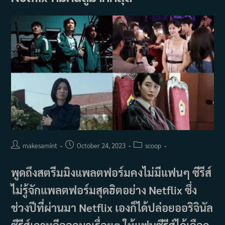
ที่สุด
สำหรับ
การ
เฉลิม
ฉลอง
ใน
วัน
พ่อ
แห่ง
ชาติ
เกาหลี
Post
Post
Post
makesamint
October 24, 2023
scoop
author:
published:
category:
พูดถึงสตรีมมิงแพลตฟอร์มคงไม่มีแฟนๆ ซีรีส์
ไม่รู้จักแพลตฟอร์มสุดฮิตอย่าง Netflix ซึ่ง
ช่วงปีที่ผ่านมา Netflix เองก็ได้ปล่อยออริจินัล
ซีรีส์เกาหลีออกมาเรื่อยๆ ให้แฟนซีรีส์ได้เลือก