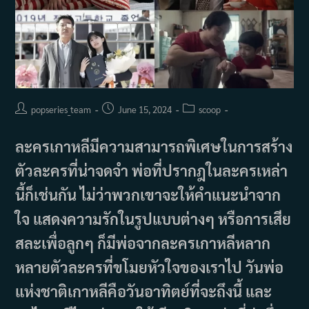
ที่
ผู้
ชม
อยาก
เห็น
Post
Post
Post
popseries_team
June 15, 2024
scoop
author:
published:
category:
ละครเกาหลีมีความสามารถพิเศษในการสร้าง
ตัวละครที่น่าจดจำ พ่อที่ปรากฎในละครเหล่า
นี้ก็เช่นกัน ไม่ว่าพวกเขาจะให้คำแนะนำจาก
ใจ แสดงความรักในรูปแบบต่างๆ หรือการเสีย
สละเพื่อลูกๆ ก็มีพ่อจากละครเกาหลีหลาก
หลายตัวละครที่ขโมยหัวใจของเราไป วันพ่อ
แห่งชาติเกาหลีคือวันอาทิตย์ที่จะถึงนี้ และ