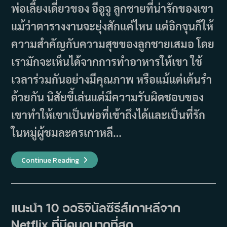
พ่อเลี้ยงเดี่ยวของ อีอูจู ลูกชายที่น่ารักของเขา
แม้ว่าตารางงานจะยุ่งสักแค่ไหน แต่อิกจุนก็ให้
ความสำคัญกับความสุขของลูกชายเสมอ โดย
เรามักจะเห็นได้จากการทำอาหารให้เขา ใช้
เวลาร่วมกันอย่างมีคุณภาพ หรือแม้แต่เต้นรำ
ด้วยกัน นิสัยขี้เล่นแต่มีความรับผิดชอบของ
เขาทำให้เขาเป็นพ่อที่เข้าถึงได้และเป็นที่รัก
ในหมู่ผู้ชมละครเกาหลี…
ละคร
Continue Reading
เกาหลี
ที่
เกี่ยวข้อง
กับ
ความ
เป็น
แนะนำ 10 ออริจินัลซีรีส์เกาหลีจาก
พ่อ
ที่
Netflix ที่มีคนดูมากที่สุด
ดี