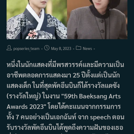
Post
Post
Post
popseries_team
May 8, 2023
News
author:
published:
category:
หนึ่งในนักแสดงที่มีพรสวรรค์และมีความเป็น
อาชีพตลอดการแสดงมา 25 ปีตั้งแต่เป็นนัก
แสดงเด็ก ในที่สุดพัคอึนบินก็ได้รางวัลแดซัง
(รางวัลใหญ่) ในงาน "59th Baeksang Arts
Awards 2023" โดยได้คะแนนจากกรรมการ
ทั้ง 7 คนอย่างเป็นเอกฉันท์ จาก speech ตอน
รับรางวัลพัคอึนบินได้พูดถึงความฝันของเธอ