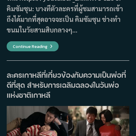
คิมซัมซุน: บางทีตัวละครที่ผู้ชมสามารถเข้า
ถึงได้มากที่สุดอาจจะเป็น คิมซัมซุน ช่างทำ
ขนมในวัยสามสิบกลางๆ…
ลืมตัว
Continue Reading
ละคร
ที่
น่า
เบื่อ
ไป
ได้
ละครเกาหลีที่เกี่ยวข้องกับความเป็นพ่อที่
เลย
เพราะ
ดีที่สุด สำหรับการเฉลิมฉลองในวันพ่อ
นี่
คือ
7
แห่งชาติเกาหลี
ตัว
ละคร
จาก
ซี
รีส์
เกาหลี
ที่
ไม่
ซ้ำ
ใคร