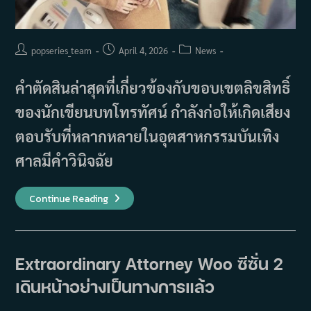
Post
Post
Post
popseries_team
April 4, 2026
News
author:
published:
category:
คำตัดสินล่าสุดที่เกี่ยวข้องกับขอบเขตลิขสิทธิ์
ของนักเขียนบทโทรทัศน์ กำลังก่อให้เกิดเสียง
ตอบรับที่หลากหลายในอุตสาหกรรมบันเทิง
ศาลมีคำวินิจฉัย
นัก
Continue Reading
เขียน
บท
‘Extraordinary
Attorney
Woo’
แพ้
Extraordinary Attorney Woo ซีซั่น 2
คดี
ส่วน
เดินหน้าอย่างเป็นทางการแล้ว
แบ่ง
ราย
ได้