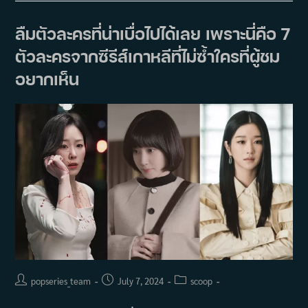
Eun
Bin)
พูด
ลืมตัวละครที่น่าเบื่อไปได้เลย เพราะนี่คือ 7
ถึง
ความ
ตัวละครจากซีรีส์เกาหลีที่ไม่ซ้ำใครที่ผู้ชม
เป็น
ไป
ได้ที่
อยากเห็น
จะมี
‘Extraordinary
Attorney
Woo’
และ
‘Hyper
Knife’
ซี
ซั่น
2
Post
Post
Post
popseries_team
July 7, 2024
scoop
author:
published:
category: