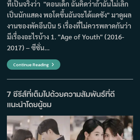
ที่เป็นจริงว่า "ตอนเด็ก ฉันคิดว่าถ้าฉันไม่เลิก
เป็นนักแสดง พอโตขึ้นฉันจะได้แดซัง" มาดูผล
งานของพัคอึนบิน 5 เรื่องที่ไม่ควรพลาดกันว่า
มีเรื่องอะไรบ้าง 1. "Age of Youth" (2016-
2017) – ซีซั่น…
5
Continue Reading
ผล
งา
นข
อง
พัค
อึน
7 ซีรีส์ที่เต็มไปด้วยความสัมพันธ์ที่ดี
บิน
ที่
แนะนำโดยผู้ชม
ไม่
ควร
พลาด