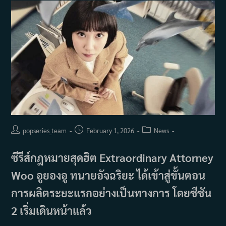
จาก
กา
รส
ตรี
ม
มิ่ง!
Post
Post
Post
popseries_team
February 1, 2026
News
author:
published:
category:
ซีรีส์กฎหมายสุดฮิต Extraordinary Attorney
Woo อูยองอู ทนายอัจฉริยะ ได้เข้าสู่ขั้นตอน
การผลิตระยะแรกอย่างเป็นทางการ โดยซีซัน
2 เริ่มเดินหน้าแล้ว