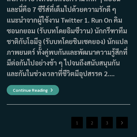
และนี่คือ 7 ซีรีส์ที่เต็มไปด้วยความรักดี ๆ
แนะนำจากผู้ใช้งาน Twitter 1. Run On คิม
ซอนกยอม (รับบทโดยอิมซีวาน) นักกรีฑาทีม
ชาติกับโอมีจู (รับบทโดยชินเซคยอง) นักแปล
ภาพยนตร์ ทั้งคู่พบกันและพัฒนาความรู้สึกที่
มีต่อกันไปอย่างช้า ๆ ไปจนถึงสนับสนุนกัน
และกันในช่วงเวลาที่ชีวิตมีอุปสรรค 2.…
7
Continue Reading
ซี
รีส์
ที่
เต็ม
ไป
ด้วย
ความ
1
2
3
Go to th
สัมพันธ์
ที่
ดี
แนะนำ