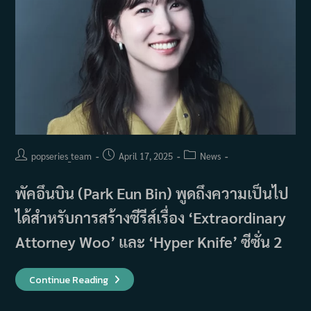
Post
Post
Post
popseries_team
April 17, 2025
News
author:
published:
category:
พัคอึนบิน (Park Eun Bin) พูดถึงความเป็นไป
ได้สำหรับการสร้างซีรีส์เรื่อง ‘Extraordinary
Attorney Woo’ และ ‘Hyper Knife’ ซีซั่น 2
พัค
Continue Reading
อึน
บิน
(Park