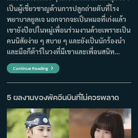
เป็นผู้เชี่ยวชาญด้านการปลูกถ่ายตับที่โรง
พยาบาลยูลเจ นอกจากจะเป็นหมอที่เก่งแล้ว
เขายังป๊อปในหมู่เพื่อนร่วมงานด้วยเพราะเป็น
คนนิสัยง่าย ๆ สบาย ๆ และยังเป็นนักร้องนำ
และมือกีต้าร์ในวงที่มีเขาและเพื่อนสนิท…
ซี
Continue Reading
รีส์
10
เรื่อง
ที่
นำ
เสนอ
5 ผลงานของพัคอึนบินที่ไม่ควรพลาด
ความ
เป็น
พ่อ