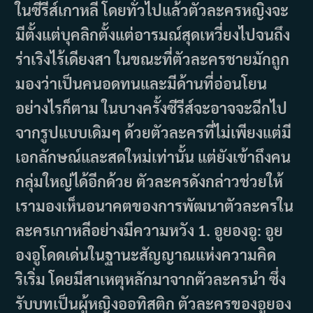
ในซีรีส์เกาหลี โดยทั่วไปแล้วตัวละครหญิงจะ
มีตั้งแต่บุคลิกตั้งแต่อารมณ์สุดเหวี่ยงไปจนถึง
ร่าเริงไร้เดียงสา ในขณะที่ตัวละครชายมักถูก
มองว่าเป็นคนอดทนและมีด้านที่อ่อนโยน
อย่างไรก็ตาม ในบางครั้งซีรีส์จะอาจจะฉีกไป
จากรูปแบบเดิมๆ ด้วยตัวละครที่ไม่เพียงแต่มี
เอกลักษณ์และสดใหม่เท่านั้น แต่ยังเข้าถึงคน
กลุ่มใหญ่ได้อีกด้วย ตัวละครดังกล่าวช่วยให้
เรามองเห็นอนาคตของการพัฒนาตัวละครใน
ละครเกาหลีอย่างมีความหวัง 1. อูยองอู: อูย
องอูโดดเด่นในฐานะสัญญาณแห่งความคิด
ริเริ่ม โดยมีสาเหตุหลักมาจากตัวละครนำ ซึ่ง
รับบทเป็นผู้หญิงออทิสติก ตัวละครของอูยอง