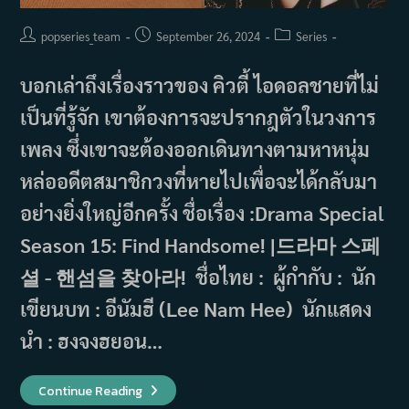
Post
Post
Post
popseries_team
September 26, 2024
Series
author:
published:
category:
บอกเล่าถึงเรื่องราวของ คิวตี้ ไอดอลชายที่ไม่
เป็นที่รู้จัก เขาต้องการจะปรากฎตัวในวงการ
เพลง ซึ่งเขาจะต้องออกเดินทางตามหาหนุ่ม
หล่ออดีตสมาชิกวงที่หายไปเพื่อจะได้กลับมา
อย่างยิ่งใหญ่อีกครั้ง ชื่อเรื่อง :Drama Special
Season 15: Find Handsome! |드라마 스페
셜 - 핸섬을 찾아라! ชื่อไทย : ผู้กำกับ : นัก
เขียนบท : อีนัมฮี (Lee Nam Hee) นักแสดง
นำ : ฮงจงฮยอน…
เรื่อง
Continue Reading
ย่อ