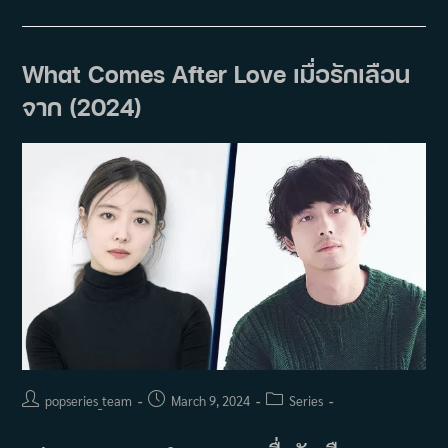
ซี
รีส์
Drama
Special
Season
What Comes After Love เมื่อรักเลือน
15:
Find
จาก (2024)
Handsome!
(2024)
Post
Post
Post
popseries_team
March 9, 2024
Series
author:
published:
category: