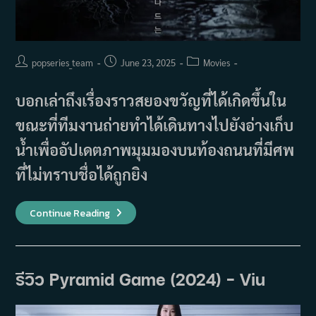
Post
Post
Post
popseries_team
June 23, 2025
Movies
author:
published:
category:
บอกเล่าถึงเรื่องราวสยองขวัญที่ได้เกิดขึ้นใน
ขณะที่ทีมงานถ่ายทำได้เดินทางไปยังอ่างเก็บ
น้ำเพื่ออัปเดตภาพมุมมองบนท้องถนนที่มีศพ
ที่ไม่ทราบชื่อได้ถูกยิง
เรื่อง
Continue Reading
ย่อ
ภาพยนตร์
Salmokji
:
Whispering
Water
รีวิว Pyramid Game (2024) – Viu
(2026)