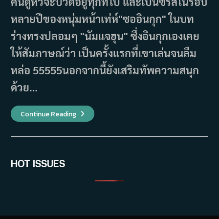
คนดูหัวจะปวดอยู่ทุกทีไป และเป็นซีรีส์ในรอบ
หลายปีของหนุ่มหน้าเท่ห์"ซออินกุก" ในบท
ร่างทรงปลอมๆ "นัมแจฮุน" ซึ่งอินกุกเองเคย
ให้สัมภาษณ์ว่า เป็นครั้งแรกที่เขาเล่นจนลืม
หล่อ 55555นอกจากนี้ยังเสริมทัพความสนุก
ด้วย…
พรี
Continue Reading
วิว
2
ตอน
Cafe
Minamdang
คาเฟ่
สุด
HOT ISSUES
ปั่น
ของ
นัก
ต้ม
ตุ๋น