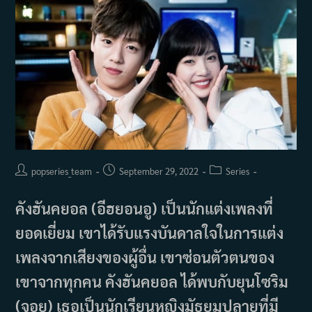
Post
Post
Post
popseries_team
September 29, 2022
Series
author:
published:
category:
คังฮันคยอล (อีฮยอนอู) เป็นนักแต่งเพลงที่
ยอดเยี่ยม เขาได้รับแรงบันดาลใจในการแต่ง
เพลงจากเสียงของผู้อื่น เขาซ่อนตัวตนของ
เขาจากทุกคน คังฮันคยอล ได้พบกับยุนโซริม
(จอย) เธอเป็นนักเรียนหญิงมัธยมปลายที่มี