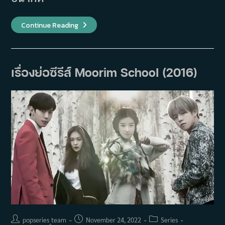
เรื่อง
Continue Reading
ย่อ
ซี
รีส์
Run
Toward
Tomorrow
เรื่องย่อซีรีส์ Moorim School (2016)
(2015)
Post
Post
Post
popseries_team
November 24, 2022
Series