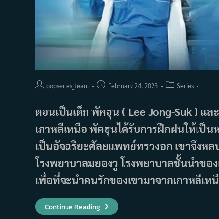
Post
Post
Post
popseries_team
February 24, 2023
Series
author:
published:
category:
ตอนเป็นเด็ก พัคฮุน ( Lee Jong-Suk ) แล
เกาหลีเหนือ พัคฮุนได้รับการฝึกฝนให้เป็
เป็นอัจฉริยะศัลยแพทย์ทรวงอก เขาจึงหลบห
โรงพยาบาลมยองวู โรงพยาบาลชั้นนำของเกา
เพื่อที่จะนำคนรักของเขามาจากเกาหลีเหนื
เรื่อง
Continue Reading
ย่อ