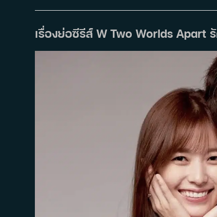
ซี
รีส์
Doctor
Stranger
(2014)
เรื่องย่อซีรีส์ W Two Worlds Apart รั