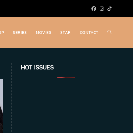
OP
SERIES
MOVIES
STAR
CONTACT
Toggle
website
HOT ISSUES
search