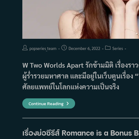
Post
Post
Post
popseries_team
December 6, 2022
Series
author:
published:
category:
W Two Worlds Apart รักข้ามมิติ เรื่องราว
ผู้ร่ำรวยมหาศาล และมีอยู่ในเว็บตูนเรื่อง
ศัลยแพทย์ในโลกแห่งความเป็นจริง
เรื่อง
Continue Reading
ย่อ
ซี
รีส์
W
Two
Worlds
เรื่องย่อซีรีส์ Romance is a Bonus B
Apart
รัก