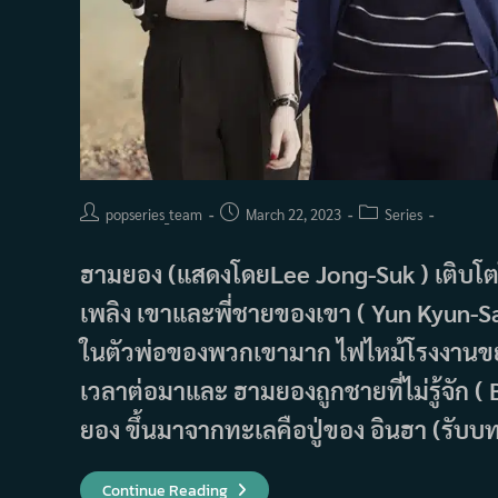
Post
Post
Post
popseries_team
March 22, 2023
Series
author:
published:
category:
ฮามยอง (แสดงโดยLee Jong-Suk ) เติบโตใน
เพลิง เขาและพี่ชายของเขา ( Yun Kyun-San
ในตัวพ่อของพวกเขามาก ไฟไหม้โรงงานขย
เวลาต่อมาและ ฮามยองถูกชายที่ไม่รู้จัก (
ยอง ขึ้นมาจากทะเลคือปู่ของ อินฮา (รับบ
เรื่อง
Continue Reading