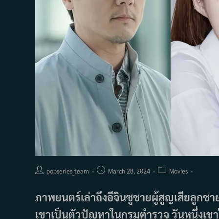
Post
Post
Post
popseries_team
March 28, 2024
Movies
author:
published:
category:
ภาพยนตร์เล่าถึงอีจินซูชายผู้สูญเสียลูกช
เขาเป็นตัวปัญหาในกรมตำรวจ วันหนึ่งเขา