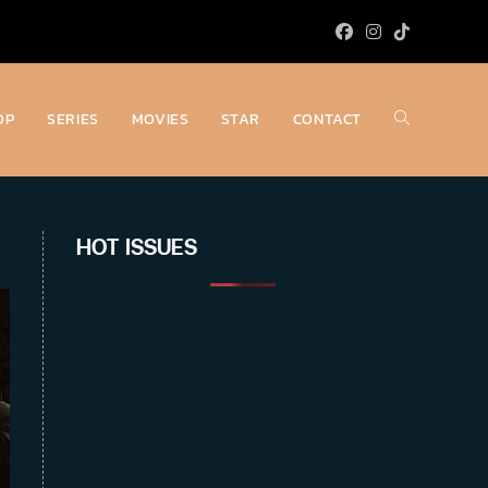
OP
SERIES
MOVIES
STAR
CONTACT
Toggle
website
HOT ISSUES
search