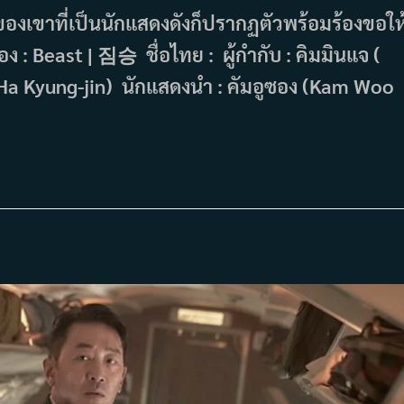
ของเขาที่เป็นนักแสดงดังก็ปรากฏตัวพร้อมร้องขอให
 : Beast | 짐승 ชื่อไทย : ผู้กำกับ : คิมมินแจ (
(Ha Kyung-jin) นักแสดงนำ : คัมอูซอง (Kam Woo
)