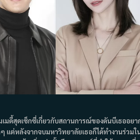
ดี้สุดเซ็กซี่เกี่ยวกับสถานการณ์ของดันบีเธออยา
บเด็กๆ แต่หลังจากจบมหาวิทยาลัยเธอก็ได้ทำงานร่วมใ