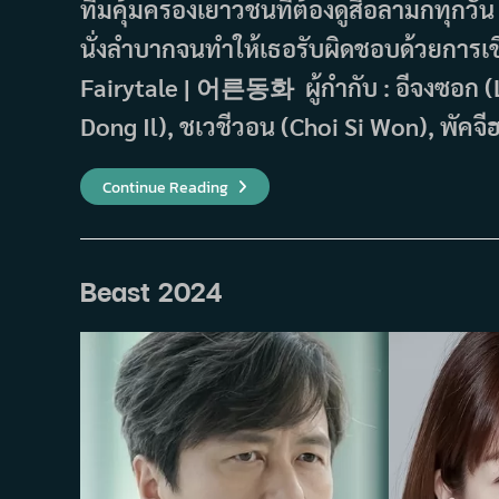
ทีมคุ้มครองเยาวชนที่ต้องดูสื่อลามกทุกวัน 
นั่งลำบากจนทำให้เธอรับผิดชอบด้วยการเขีย
Fairytale | 어른동화 ผู้กำกับ : อีจงซอก (
Dong Il), ชเวชีวอน (Choi Si Won), พัคจ
เรื่อง
Continue Reading
ย่อ
ภาพยนตร์
Forbidden
Fairytale
(2024)
Beast 2024