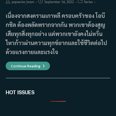
Post
Post
Post
popseries_team
September 16, 2022
Series
author:
published:
category:
เนื่องจากสงครามเกาหลี ครอบครัวของ โอบ๊
กชิล ต้องพลัดพรากจากกัน พวกเขาต้องสูญ
เสียทุกสิ่งทุกอย่าง แต่พวกเขายังคงไม่หวั่น
ไหวก้าวผ่านความทุกข์ยากและใช้ชีวิตต่อไป
ด้วยแรงกายและแรงใจ
เรื่อง
Continue Reading
ย่อ
ซี
รีส์
Waves,
Waves
(2018)
HOT ISSUES