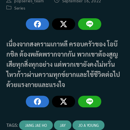
Post
Post
popseries_team
September 16, 2022
author:
published:
Post
Series
category:
เนื่องจากสงครามเกาหลี ครอบครัวของ โอบ๊
กชิล ต้องพลัดพรากจากกัน พวกเขาต้องสูญ
เสียทุกสิ่งทุกอย่าง แต่พวกเขายังคงไม่หวั่น
ไหวก้าวผ่านความทุกข์ยากและใช้ชีวิตต่อไป
ด้วยแรงกายและแรงใจ
TAGS
:
JANG JAE HO
JAY
JO A YOUNG