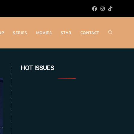
OP
SERIES
MOVIES
STAR
CONTACT
Toggle
website
HOT ISSUES
search