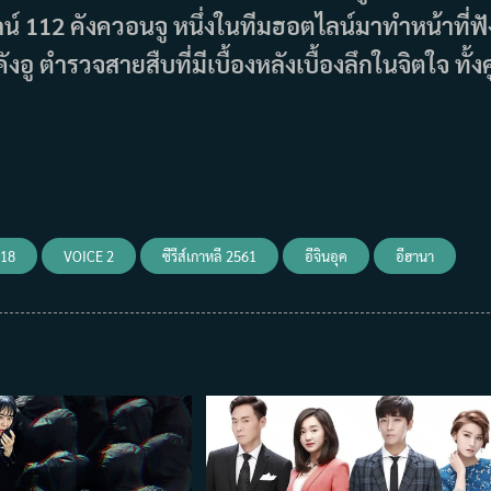
์ 112 คังควอนจู หนึ่งในทีมฮอตไลน์มาทำหน้าที่ฟั
 ตำรวจสายสืบที่มีเบื้องหลังเบื้องลึกในจิตใจ ทั้งคู
018
VOICE 2
ซีรีส์เกาหลี 2561
อีจินอุค
อีฮานา