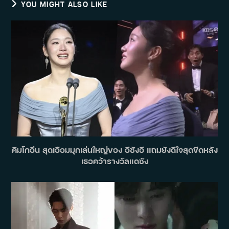
YOU MIGHT ALSO LIKE
คิมโกอึน สุดเอือมมุกเล่นใหญ่ของ อีซังอี แถมยังดีใจสุดขีดหลัง
เธอคว้ารางวัลแดซัง