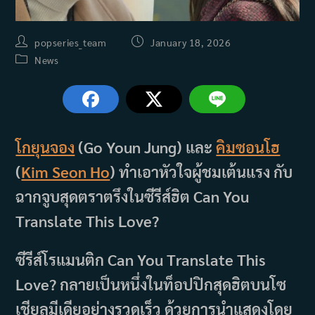
Post
Post
popseries_team
January 18, 2026
author:
published:
Post
News
category:
โกยุนจอง
(Go Youn Jung) และ
คิมซอนโฮ
(
Kim Seon Ho
) ทำเอาหัวใจผู้ชมเต้นแรง กับ
ฉากจูบสุดตราตรึงในซีรีส์ฮิต Can You
Translate This Love?
ซีรีส์โรแมนติก Can You Translate This
Love? กลายเป็นหนึ่งในท็อปปิกสุดฮิตบนโซ
เชียลมีเดียอย่างรวดเร็ว ด้วยการนำแสดงโดย