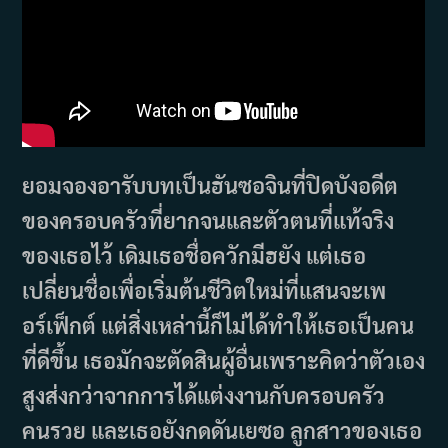
ยอมจองอารับบทเป็นฮันซอจินที่ปิดบังอดีต
ของครอบครัวที่ยากจนและตัวตนที่แท้จริง
ของเธอไว้ เดิมเธอชื่อควักมีฮยัง แต่เธอ
เปลี่ยนชื่อเพื่อเริ่มต้นชีวิตใหม่ที่แสนจะเพ
อร์เฟ็กต์ แต่สิ่งเหล่านี้ก็ไม่ได้ทำให้เธอเป็นคน
ที่ดีขึ้น เธอมักจะตัดสินผู้อื่นเพราะคิดว่าตัวเอง
สูงส่งกว่าจากการได้แต่งงานกับครอบครัว
คนรวย และเธอยังกดดันเยซอ ลูกสาวของเธอ