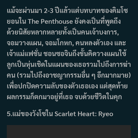
แม้จะผ่านมา 2-3 ปีแล้วแต่บทบาทของคิมโซ
ยอนใน The Penthouse ยังคงเป็นที่พูดถึง
ด้วยนิสัยหลากหลายทั้งเป็นคนเจ้าบงการ,
จอมวางแผน, จอมโกหก, คนหลงตัวเอง และ
เจ้าแม่แฟชั่น ชอนซอจินถึงขั้นคิดวางแผนใช้
ลูกเป็นหุ่นเชิดในแผนของเธอรวมไปถึงการฆ่า
คน (รวมไปถึงอาชญากรรมอื่น ๆ อีกมากมาย)
เพื่อปกปิดความลับของตัวเธอเอง แต่สุดท้าย
ผลกรรมก็ตกมาอยู่ที่เธอ จบด้วยชีวิตในคุก
5.แม่ของวังโซใน Scarlet Heart: Ryeo