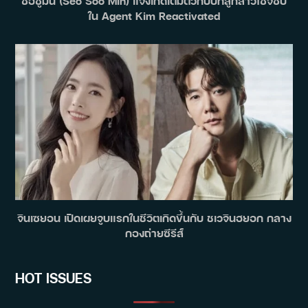
ซอซูมิน (Seo Soo Min) แจ้งเกิดเต็มตัวกับบทลูกสาวโซจีซบ
ใน Agent Kim Reactivated
จินเซยอน เปิดเผยจูบแรกในชีวิตเกิดขึ้นกับ ชเวจินฮยอก กลาง
กองถ่ายซีรีส์
HOT ISSUES