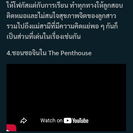
ให้โฟกัสแต่กับการเรียน ทำทุกทางให้ลูกสอบ
ติดหมอและไม่สนใจสุขภาพจิตของลูกสาว
รวมไปถึงแม่สามีที่มีความคิดแย่พอ ๆ กันก็
เป็นส่วนที่เด่นในเรื่องเช่นกัน
4.ชอนซอจินใน The Penthouse