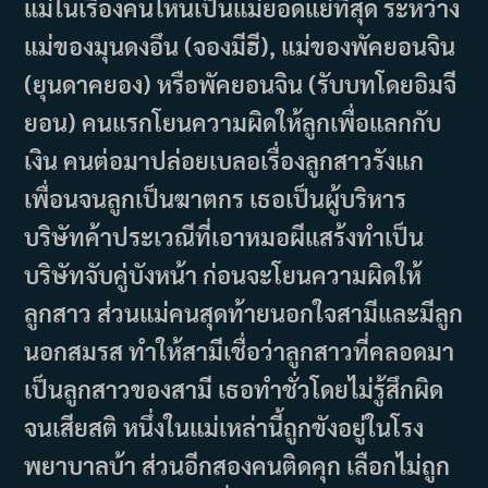
แม่ในเรื่องคนไหนเป็นแม่ยอดแย่ที่สุด ระหว่าง
แม่ของมุนดงอึน (จองมีฮี), แม่ของพัคยอนจิน
(ยุนดาคยอง) หรือพัคยอนจิน (รับบทโดยอิมจี
ยอน) คนแรกโยนความผิดให้ลูกเพื่อแลกกับ
เงิน คนต่อมาปล่อยเบลอเรื่องลูกสาวรังแก
เพื่อนจนลูกเป็นฆาตกร เธอเป็นผู้บริหาร
บริษัทค้าประเวณีที่เอาหมอผีแสร้งทำเป็น
บริษัทจับคู่บังหน้า ก่อนจะโยนความผิดให้
ลูกสาว ส่วนแม่คนสุดท้ายนอกใจสามีและมีลูก
นอกสมรส ทำให้สามีเชื่อว่าลูกสาวที่คลอดมา
เป็นลูกสาวของสามี เธอทำชั่วโดยไม่รู้สึกผิด
จนเสียสติ หนึ่งในแม่เหล่านี้ถูกขังอยู่ในโรง
พยาบาลบ้า ส่วนอีกสองคนติดคุก เลือกไม่ถูก