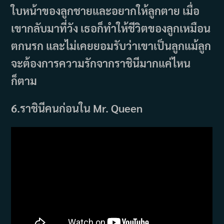
ใบหน้าของลูกชายและอยากให้ลูกตาย เมื่อ
เขากลับมาที่วัง เธอก็ทำให้ชีวิตของลูกเหมือน
ตกนรก และไม่เคยยอมรับว่าเขาเป็นลูกแม้ลูก
จะต้องการความรักจากราชินีมากแค่ไหน
ก็ตาม
6.
ราชินีคนก่อนใน
Mr. Queen