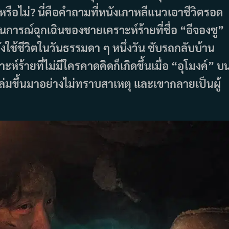
ือไม่? นี่คือคำถามที่หนังเกาหลีแนวเอาชีวิตรอด
านการณ์ฉุกเฉินของชายเคราะห์ร้ายที่ชื่อ “อีจองซู”
งใช้ชีวิตในวันธรรมดา ๆ หนึ่งวัน ชับรถกลับบ้าน
ห์ร้ายที่ไม่มีใครคาดคิดก็เกิดขึ้นเมื่อ “อุโมงค์” บ
ถล่มขึ้นมาอย่างไม่ทราบสาเหตุ และเขากลายเป็นผู้