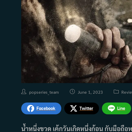
Post
Post
Post
popseries_team
June 1, 2023
Revi
author:
published:
category:
Facebook
Twitter
Line
น้ำหนึ่งขวด เค้กวันเกิดหนึ่งก้อน กับมือถือห