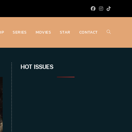
OP
SERIES
MOVIES
STAR
CONTACT
Toggle
website
HOT ISSUES
search