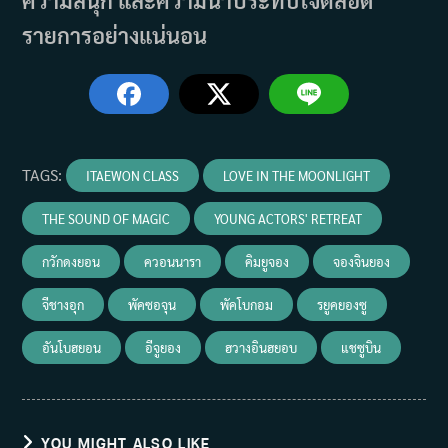
ความสนุก และความน่าประทับใจตลอด
รายการอย่างแน่นอน
TAGS
:
ITAEWON CLASS
LOVE IN THE MOONLIGHT
THE SOUND OF MAGIC
YOUNG ACTORS' RETREAT
กวักดงยอน
ควอนนารา
คิมยูจอง
จองจินยอง
จีชางอุก
พัคซอจุน
พัคโบกอม
รยูคยองซู
อันโบฮยอน
อีจูยอง
ฮวางอินฮยอบ
แชซูบิน
YOU MIGHT ALSO LIKE