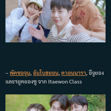
–
พัคซอจุน
,
อันโบฮยอน
,
ควอนนารา
, อีจูยอง
และรยูคยองซู จาก Itaewon Class