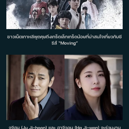
ชาวเน็ตเกาหลีพูดคุยถึงเกร็ดเล็กเกร็ดน้อยที่น่าสนใจเกี่ยวกับซี
รีส์ “Moving”
จูจีฮุน (Ju Ji-hoon) และ ฮาจีวอน (Ha Ji-won) จะร่วมงาน