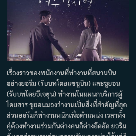
เรื่องราวของพนักงานที่ทำงานที่สนามบิน
อย่างยอรึม (รับบทโดยแชซูบิน) และซูยอน
(รับบทโดยอีเจฮุน) ทำงานในแผนกบริการผู้
โดยสาร ซูยอนมองว่างานเป็นสิ่งที่สำคัญที่สุด
ส่วนยอรึมก็ทำงานหนักเพื่อตำแหน่ง เวลาทั้ง
คู่ต้องทำงานร่วมกันต่างคนก็ต่างอึดอัด ยอรึม