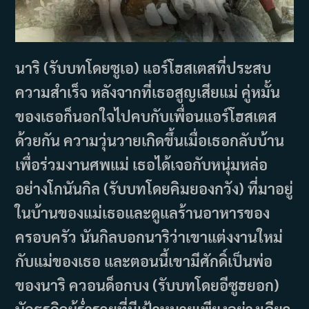
นาริ (รับบทโดยซูเอ) แอร์โฮสเตสที่ประสบ
ความสำเร็จ หลังจากที่เธอสูญเสียแม่ คู่หมั้น
ของเธอก็นอกใจไปคบกับเพื่อนแอร์โฮสเตส
ด้วยกัน ความวุ่นวายเกิดขึ้นเมื่อเธอกลับบ้าน
เพื่อร่วมงานศพแม่ เธอได้เจอกับหนุ่มหล่อ
อย่างโกนันกิล (รับบทโดยคิมยองกวัง) ที่มาอยู่
ในบ้านของแม่เธอและดูแลร้านอาหารของ
ครอบครัว นันกิลบอกนาริว่าเขาแต่งงานใหม่
กับแม่ของเธอ และตอนนี้เขามีศักดิ์เป็นพ่อ
ของนาริ ควอนด็อกบง (รับบทโดยอีซูฮยอก)
นักธุรกิจผู้ร่ำรวยที่มีเป้าหมายเพียงอย่างเดียว