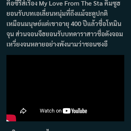
คือซีรีส์เรื่อง My Love From The Sta คิมซูฮ
ยอนรับบทเอเลี่ยนหนุ่มที่ถึงแม้จะดูปกติ
เหมือนมนุษย์แต่เขาอายุ 400 ปีแล้วชื่อโทมิน
จุน ส่วนจอนจีฮยอนรับบทดาราสาวชื่อดังจอม
เหวี่ยงจนหลายอย่างพังนามว่าชอนซงอี