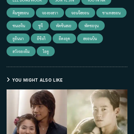
คิมซูฮยอน
จองยงฮวา
จอนจีฮยอน
ชาแทฮยอน
ซนเยจิน
ซูจี
พัคชินฮเย
พัคซอจุน
ยูอินนา
อีซึงกิ
อีดงอุค
ฮยอนบิน
ฮวังจองอึม
ไอยู
YOU MIGHT ALSO LIKE