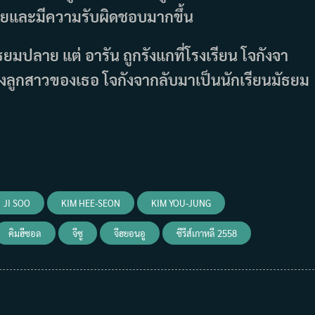
ายและมีความรับผิดชอบมากขึ้น
ยมปลาย แต่ อารัน ถูกรังแกที่โรงเรียน โจกังจา
้องลูกสาวของเธอ โจกังจากลับมาเป็นนักเรียนมัธยม
JI SOO
KIM HEE-SEON
KIM YOU-JUNG
คิมฮีซอล
จีซู
จีฮยอนอู
ซีรีส์เกาหลี 2558