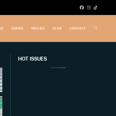
OP
SERIES
MOVIES
STAR
CONTACT
Toggle
website
HOT ISSUES
search