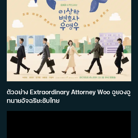
ตัวอย่าง Extraordinary Attorney Woo อูยองอู
ทนายอัจฉริยะซับไทย