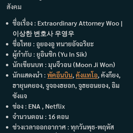
สังคม
ชื่อเรื่อง : Extraordinary Attorney Woo |
이상한 변호사 우영우
ชื่อไทย : อูยองอู ทนายอัจฉริยะ
ผู้กำกับ : ยูอินชิก (Yu In Sik)
นักเขียนบท : มุนจีวอน (Moon Ji Won)
นักแสดงนำ :
พัคอึนบิน
,
คังแทโอ
, คังกียง,
ฮายุนคยอง, จูจองฮยอก, จูฮยอนยอง, อิม
ซังแจ
ช่อง : ENA , Netflix
จำนวนตอน : 16 ตอน
ช่วงเวลาออกอากาศ : ทุกวันพุธ-พฤหัส