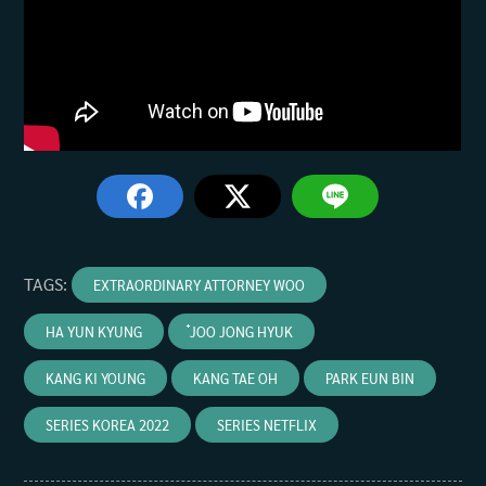
TAGS
:
EXTRAORDINARY ATTORNEY WOO
HA YUN KYUNG
๋JOO JONG HYUK
KANG KI YOUNG
KANG TAE OH
PARK EUN BIN
SERIES KOREA 2022
SERIES NETFLIX