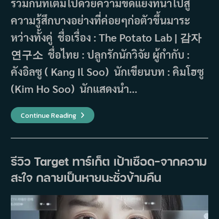
ร่วมกันที่เต็มไปด้วยความขัดแย้งที่นำไปสู่
ความรู้สึกบางอย่างที่ค่อยๆก่อตัวขึ้นมาระ
หว่างทั้งคู่ ชื่อเรื่อง : The Potato Lab | 감자
연구소 ชื่อไทย : ปลูกรักนักวิจัย ผู้กำกับ :
คังอิลซู ( Kang Il Soo) นักเขียนบท : คิมโฮซู
(Kim Ho Soo) นักแสดงนำ…
เรื่อง
Continue Reading
ย่อ
The
Potato
Lab
ปลูก
รัก
รีวิว Target ทาร์เก็ต เป้าเชือด-จากความ
นัก
วิจัย
สะใจ กลายเป็นหายนะชั่วข้ามคืน
(2025)