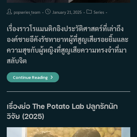
Post
Post
Post
popseries_team
January 21, 2025
Series
author:
published:
category:
เรื่องราวโรแมนติกอิงประวัติศาสตร์ที่เล่าถึง
องค์ชายอีคังรัชทายาทผู้ที่สูญเสียรอยยิ้มและ
ความสุขกับผู้หญิงที่สูญเสียความทรงจำที่มา
สลับจิต
เรื่อง
Continue Reading
ย่อ
ซี
รีส์
Moon
River
เงา
เรื่องย่อ The Potato Lab ปลูกรักนัก
จันทร์
สลับ
วิจัย (2025)
ร่าง
(2025)