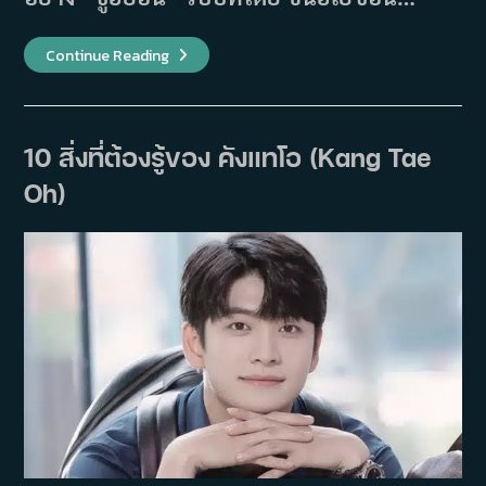
รีวิว
Continue Reading
Target
ทาร์
เก็ต
เป้า
เชือด-
จาก
10 สิ่งที่ต้องรู้ของ คังแทโอ (Kang Tae
ความ
สะใจ
Oh)
กลาย
เป็น
หายนะ
ชั่ว
ข้าม
คืน