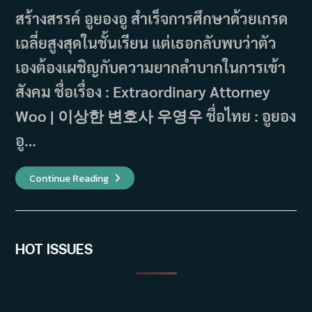
สร้างสรรค์ อูยองอู สำเร็จการศึกษาด้วยเกรด
เฉลี่ยสูงสุดในชั้นเรียน แต่เธอกลับพบว่าตัว
เองต้องเผชิญกับความยากลำบากในการเข้า
สังคม ชื่อเรื่อง : Extraordinary Attorney
Woo | 이상한 변호사 우영우 ชื่อไทย : อูยอง
อู…
Extraordinary
Continue Reading
Attorney
Woo
อูย
องอู
ทนาย
อัจฉริยะ
(2022)
HOT ISSUES