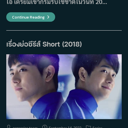
โอ เตรียมเข้ากรมรับใช้ชาติในวันที่ 20…
คังแท
Continue Reading
โอ
(Kang
Tae
Oh)
บอก
ลา
เรื่องย่อซีรีส์ Short (2018)
แฟนๆ
พร้อม
ส่ง
ภาพ
ก่อน
เข้า
กรม
รับ
ใช้
ชาติ
วัน
นี้
Post
Post
Post
popseries_team
September 14, 2022
Series