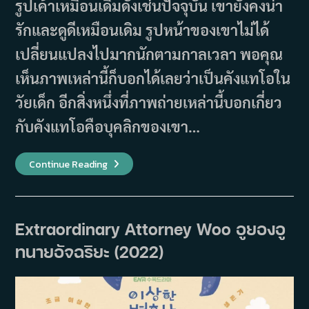
รูปเค้าเหมือนเดิมดั่งเช่นปัจจุบัน เขายังคงน่า
รักและดูดีเหมือนเดิม รูปหน้าของเขาไม่ได้
เปลี่ยนแปลงไปมากนักตามกาลเวลา พอคุณ
เห็นภาพเหล่านี้ก็บอกได้เลยว่าเป็นคังแทโอใน
วัยเด็ก อีกสิ่งหนึ่งที่ภาพถ่ายเหล่านี้บอกเกี่ยว
กับคังแทโอคือบุคลิกของเขา…
ต้น
Continue Reading
สังกัด
เปิด
ภาพ
วัย
เด็ก
ของ
Extraordinary Attorney Woo อูยองอู
คังแท
โอ
ทนายอัจฉริยะ (2022)
(Kang
Tae
Oh)
ให้
แฟนๆ
ชื่นชม