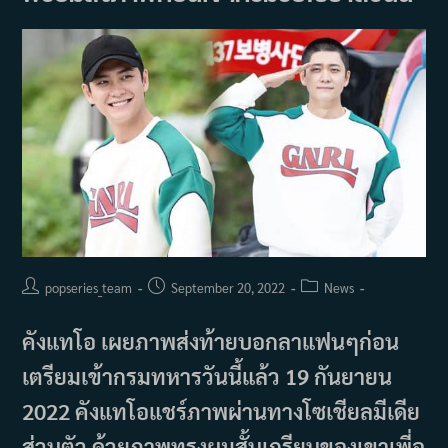
Oh)
Post
Post
Post
popseries_team
September 20, 2022
News
author:
published:
category:
คังแทโอ เผยภาพส่งท้ายบอกลาแฟนๆก่อน
เตรียมเข้ากรมทหารวันนี้แล้ว 19 กันยายน
2022 คังแทโอแชร์ภาพผ่านทางโซเชียลมีเดีย
ส่วนตัว ด้วยภาพทรงผมสั้นเกรียนของเขาเพี่อ