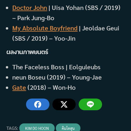
Doctor John
| Uisa Yohan (SBS / 2019)
– Park Jung-Bo
My Absolute Boyfriend
| Jeoldae Geui
(SBS / 2019) – Yoo-Jin
ผลงานภาพยนตร์
The Faceless Boss | Eolguleubs
neun Boseu (2019) – Young-Jae
Gate
(2018) – Won-Ho
TAGS
:
KIM DO HOON
คิมโดฮุน