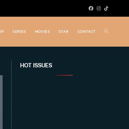
OP
SERIES
MOVIES
STAR
CONTACT
Toggle
website
HOT ISSUES
search